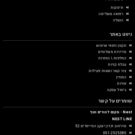
תינוקות
רפואה משלימה
הנעלה
ניווט באתר
תקנון ותנאי שימוש
מדיניות משלוחים
החלפות \ החזרות
עגלת קניות
צור קשר ושעות פעילות
המגזין
אודות
ביטול עסקה
שומרים על קשר
Nest - מקום להורים וטף
NEST LINE
מדרחוב זכרון יעקב המייסדים 52
051-2525380