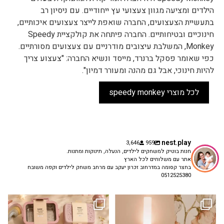
הילדים ומציעה מגוון צעצועי עץ ייחודיים. עם ניסיון רב
בתעשיית הצעצועים, החברה שואפת לייצר צעצועים איכותיים,
חינוכיים ובטיחותיים. החברה פיתחה את קולקציית Speedy
Monkey, המשלבת עיצובים מודרניים עם צעצועים מסורתיים.
כפי שאומר פסקל ברנרד, מייסד ונשיא החברה: "צעצוע צריך
להיות חינוכי, אבל גם מהנה ומעורר דמיון".
לכל מוצרי speedy monkey
nest.play
3,646
959
חנות בוטיק למשחקים לילדים, הנעלה, תינוקות ומתנות.
אתר עם משלוחים לכל הארץ
בחצר קסומה במדרחוב זכרון יעקב עם מרחב משחק לילדים וקפה משובח
0512525380
גם פריט עיצובי לחדר, גם מנורת לילה
✨ חוזרים למסגרת בסטייל! ✨
...
מרגיעה, וגם
...
הקולקציה החדשה