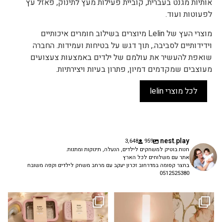
אותיות מגנט בעברית, קוביית פעילות מעץ לתינוק, פאזל עץ
לפעוטות ועוד.
מוצרי העץ של Lelin מיוצרים בשילוב חומרים איכותיים
וידידותיים לסביבה., תוך דגש על בטיחות ועמידות. החברה
שואפת להעשיר את עולמם של ילדים באמצעות צעצועים
מעוצבים שמקדמים דמיון, פתרון בעיות ויצירתיות.
לכל מוצרי lelin
nest.play
3,648
959
חנות בוטיק למשחקים לילדים, הנעלה, תינוקות ומתנות.
אתר עם משלוחים לכל הארץ
בחצר קסומה במדרחוב זכרון יעקב עם מרחב משחק לילדים וקפה משובח
0512525380
גם פריט עיצובי לחדר, גם מנורת לילה
✨ חוזרים למסגרת בסטייל! ✨
...
מרגיעה, וגם
...
הקולקציה החדשה