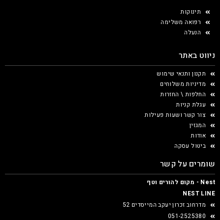
תינוקות
רפואה משלימה
הנעלה
ניווט באתר
תקנון ותנאי שימוש
מדיניות משלוחים
החלפות \ החזרות
עגלת קניות
צור קשר ושעות פעילות
המגזין
אודות
ביטול עסקה
שומרים על קשר
Nest - מקום להורים וטף
NEST LINE
מדרחוב זכרון יעקב המייסדים 52
051-2525380