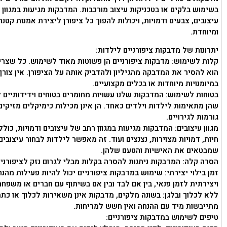
בשימוש בלקים או בטכניקות עיצוב מורכבות. המדבקות מגיעות במגוון
עיצובים, צבעים ודמויות, ויכולות להפוך כל ציפורן ליצירת אמנות קטנה
ומיוחדת.
יתרונות של מדבקות ציפורניים לילדות:
קלות לשימוש: מדבקות ציפורניים הן פשוטות מאוד לשימוש. כל שצר
הוא להסיר את המדבקה מהגיליון ולהדביק אותה על הציפורן. אין צורך
במיומנויות מיוחדות או בכלים מקצועיים.
בטוחות לשימוש: המדבקות שלנו עשויות מחומרים בטוחים וידידותיים ל
שהן מתאימות לילדות וילדים כאחד. הן אינן מכילות כימיקלים מזיקים 
גורמות לגירויים.
מגוון עיצובים: המדבקות מגיעות במגוון רחב של עיצובים ודמויות, כולל
חיות, דמויות מצוירות, נצנצים ועוד. זה מאפשר לילדות לבחור עיצובים
שמבטאים את האישיות והטעם שלהן.
הסרה קלה: המדבקות ניתנות להסרה בקלות מבלי לגרום נזק לציפורניי
זמן בילוי יצירתי: שימוש במדבקות ציפורניים יכול להיות פעילות מהנה
ויצירתית לזמן פנאי, בין אם לבד ובין אם בשיתוף עם חברים או משפחה
ללא לכלוך ובלגן: בשונה מלקים, מדבקות אינן משאירות לכלוך או כתמ
מתייבשות מיד עם ההנחה ואין חשש למריחות.
טיפים לשימוש במדבקות ציפורניים: