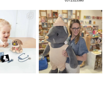
0512525380
כשפתחתי את החנות חלמתי ליצור מקום שהייתי
הבובה הכי מתוקה הגיעה אלינו!
...
שמחה
...
האף של הכ
7
0
39
16