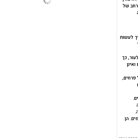
 רחב של
יך לעשות
עור, כך
ואינן
 פרחים,
ם.
.
ים. הן