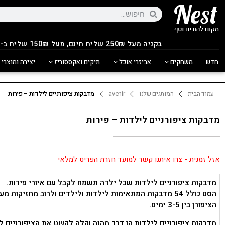
בקניה מעל 250
₪
שליח חינם, מעל 150₪ שליח ב-14.90₪
חדש
משחקים
אביזרי אוכל
תיקים ואקססוריז
יצירה ומוצרי 
עמוד הבית
המותגים שלנו
avenir
מדבקות ציפורניים לילדות – פירות
מדבקות ציפורניים לילדות – פירות
אזל זמנית - צרו איתנו קשר למועד חזרת הפריט למלאי
מדבקות ציפורניים לילדות שכל ילדה תשמח לקבל עם איורי פירות.
הסט כולל 54 מדבקות המתאימות לילדות ולילדים ולרוב מחזיקות מ
הציפורן בין 3-5 ימים.
מדבקות ציפורניים לילדות הן דרך מהנה וקלה לקשט את הציפורניים ל