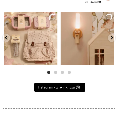
0512525380
גם פריט עיצובי לחדר, גם מנורת לילה
✨ חוזרים למסגרת בסטייל! ✨
...
מרגיעה, וגם
...
הקולקציה החדשה
3
0
9
4
עקבו אחרינו ב - Instagram