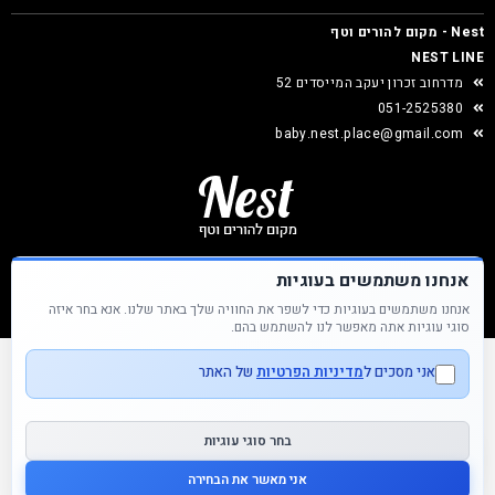
Nest - מקום להורים וטף
NEST LINE
מדרחוב זכרון יעקב המייסדים 52
051-2525380
baby.nest.place@gmail.com
אנחנו משתמשים בעוגיות
אנחנו משתמשים בעוגיות כדי לשפר את החוויה שלך באתר שלנו. אנא בחר איזה
Nest &copy כל הזכויות שמורות
סוגי עוגיות אתה מאפשר לנו להשתמש בהם.
אני מסכים ל
מדיניות הפרטיות
של האתר
בחר סוגי עוגיות
אני מאשר את הבחירה