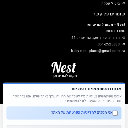
ביטול עסקה
שומרים על קשר
Nest - מקום להורים וטף
NEST LINE
מדרחוב זכרון יעקב המייסדים 52
051-2525380
baby.nest.place@gmail.com
אנחנו משתמשים בעוגיות
אנחנו משתמשים בעוגיות כדי לשפר את החוויה שלך באתר שלנו. אנא בחר איזה
Nest &copy כל הזכויות שמורות
סוגי עוגיות אתה מאפשר לנו להשתמש בהם.
אני מסכים ל
מדיניות הפרטיות
של האתר