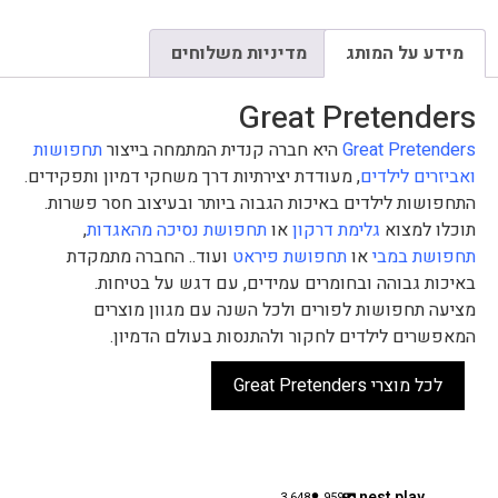
מידע על המותג
מדיניות משלוחים
Great Pretenders
Great Pretenders
היא חברה קנדית המתמחה בייצור
תחפושות
ואביזרים לילדים
, מעודדת יצירתיות דרך משחקי דמיון ותפקידים.
התחפושות לילדים באיכות הגבוה ביותר ובעיצוב חסר פשרות.
תוכלו למצוא
גלימת דרקון
או
תחפושת נסיכה מהאגדות
,
תחפושת במבי
או
תחפושת פיראט
ועוד.. החברה מתמקדת
באיכות גבוהה ובחומרים עמידים, עם דגש על בטיחות.
מציעה תחפושות לפורים ולכל השנה עם מגוון מוצרים
המאפשרים לילדים לחקור ולהתנסות בעולם הדמיון.
לכל מוצרי Great Pretenders
nest.play
3,648
959