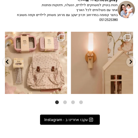
חנות בוטיק למשחקים לילדים, הנעלה, תינוקות ומתנות.
אתר עם משלוחים לכל הארץ
בחצר קסומה במדרחוב זכרון יעקב עם מרחב משחק לילדים וקפה משובח
0512525380
גם פריט עיצובי לחדר, גם מנורת לילה
✨ חוזרים למסגרת בסטייל! ✨
...
מרגיעה, וגם
...
הקולקציה החדשה
3
0
9
4
עקבו אחרינו ב - Instagram