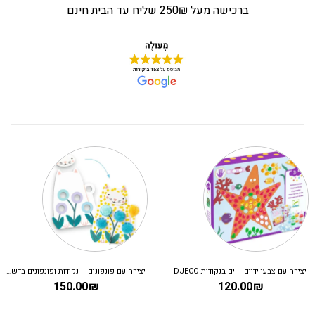
ברכישה מעל 250₪ שליח עד הבית חינם
יצירה עם פונפונים – נקודות ופונפונים בדשא DJECO
ערכת יצירה – עיצוב אופנה קרולין
משחק ק
199.00
₪
150.00
₪