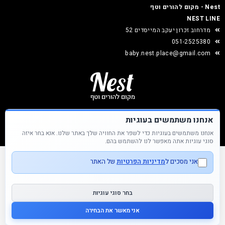
Nest - מקום להורים וטף
NEST LINE
מדרחוב זכרון יעקב המייסדים 52
051-2525380
baby.nest.place@gmail.com
אנחנו משתמשים בעוגיות
אנחנו משתמשים בעוגיות כדי לשפר את החוויה שלך באתר שלנו. אנא בחר איזה
Nest &copy כל הזכויות שמורות
סוגי עוגיות אתה מאפשר לנו להשתמש בהם.
אני מסכים ל
מדיניות הפרטיות
של האתר
בחר סוגי עוגיות
אני מאשר את הבחירה