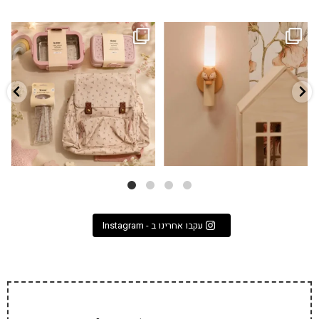
גם פריט עיצובי לחדר, גם מנורת לילה
✨ חוזרים למסגרת בסטייל! ✨
...
מרגיעה, וגם
...
הקולקציה החדשה
3
0
9
4
עקבו אחרינו ב - Instagram