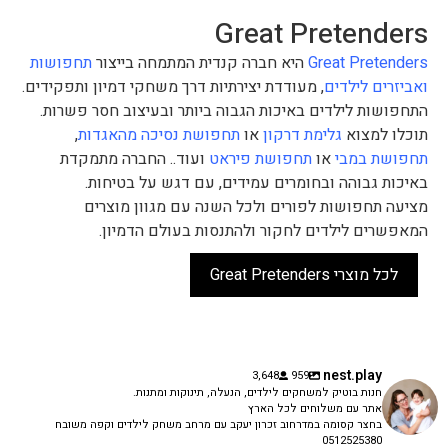
Great Pretenders
Great Pretenders
היא חברה קנדית המתמחה בייצור
תחפושות
ואביזרים לילדים
, מעודדת יצירתיות דרך משחקי דמיון ותפקידים.
התחפושות לילדים באיכות הגבוה ביותר ובעיצוב חסר פשרות.
תוכלו למצוא
גלימת דרקון
או
תחפושת נסיכה מהאגדות
,
תחפושת במבי
או
תחפושת פיראט
ועוד.. החברה מתמקדת
באיכות גבוהה ובחומרים עמידים, עם דגש על בטיחות.
מציעה תחפושות לפורים ולכל השנה עם מגוון מוצרים
המאפשרים לילדים לחקור ולהתנסות בעולם הדמיון.
לכל מוצרי Great Pretenders
nest.play
3,648
959
חנות בוטיק למשחקים לילדים, הנעלה, תינוקות ומתנות.
אתר עם משלוחים לכל הארץ
בחצר קסומה במדרחוב זכרון יעקב עם מרחב משחק לילדים וקפה משובח
0512525380