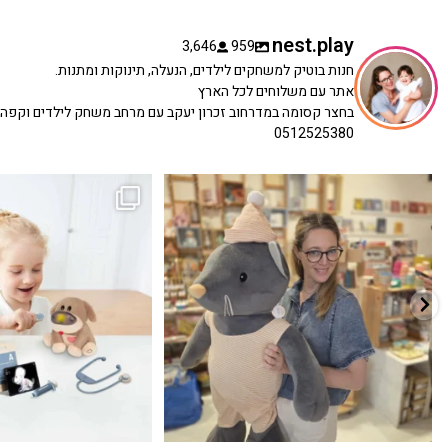
nest.play
3,646
959
חנות בוטיק למשחקים לילדים, הנעלה, תינוקות ומתנות.
אתר עם משלוחים לכל הארץ
בחצר קסומה במדרחוב זכרון יעקב עם מרחב משחק לילדים וקפה
0512525380
כשפתחתי את החנות חלמתי ליצור מקום שהייתי
הבובה הכי מתוקה הגיעה אלינו!
...
שמחה
...
האף של הכ
7
0
39
16