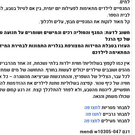
למים.
המגפיים לילדים מתאימות לפעילות יום יומית, בין אם לטיול בטבע, לגן
לבית הספר.
קל מאוד לנקות את המגפיים מבוץ, עלים ולכלוך.
חשוב לדעת: המגף והסוליה רכים וגמישים ושומרים על תנועה ט
של כף הרגל
העזרו בטבלת המידות המצורפת בגלרית התמונות לבחירת המיד
המתאימה לילדכם
אין כמו לקפוץ בשלוליות! חווית ילדות בלתי נשכחת, זה אחד מהדברים
מהנים ושובבים שילדים יכולים לעשות בחורף. התחושה של מים שמתפ
לכל עבר, הצליל של השפריץ, וההתרגשות שביציאה מהשגרה – כל אל
חוויה של כיף טהור. קפיצה בשלוליות נותנת לילדים את ההזדמנות להי
חופשיים, ליהנות מהטבע, ולא לפחד להתלכלך קצת. זה רגע קסום של
שכולו משחק והנאה.
למבחר מטריות
לחצו פה
למבחר גרביים
לחצו פה
למבחר מעילים
לחצו פה
דגם mendi w10305-047