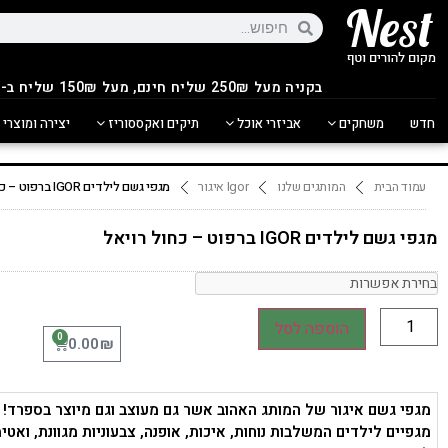
בקניה מעל 250
₪
שליח חינם, מעל 150₪ שליח ב-14.90₪
חדש
משחקים
אביזרי אוכל
תיקים ואקססוריז
יצירה ומוצרי 
עמוד הבית
המותגים שלנו
Igor איגור
מגפי גשם לילדים IGOR ברפוט – כחול רויאל
מגפי גשם לילדים IGOR ברפוט – כחול רויאל
הוספה לסל
0
₪
0.00
מגפי גשם איגור של המותג האהוב אשר גם מעוצב וגם מיוצר בספרד!
מגפיים לילדים המשלבות נוחות, איכות, אופנה, צבעוניות מגוונת, ואט