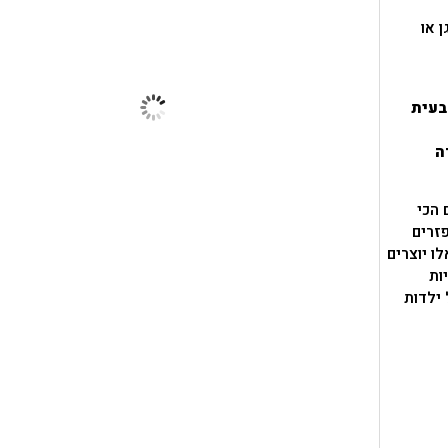
 או
בעית
ה
 הכי
זרים
ו יוצרים
ות
 ילדות