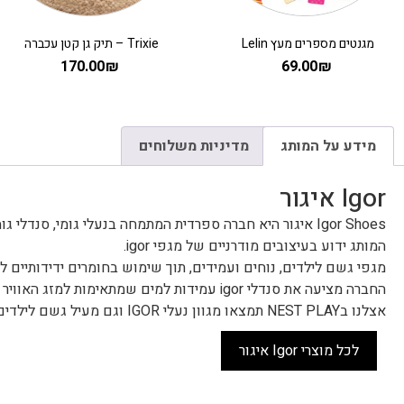
מגנטים מספרים מעץ Lelin
Trixie – תיק גן קטן עכברה
170.00
₪
69.00
₪
מידע על המותג
מדיניות משלוחים
Igor איגור
Igor Shoes איגור היא חברה ספרדית המתמחה בנעלי גומי, סנדלי גומי ונעליים לילדים.
המותג ידוע בעיצובים מודרניים של מגפי igor.
מגפי גשם לילדים, נוחים ועמידים, תוך שימוש בחומרים ידידותיים 
החברה מציעה את סנדלי igor עמידות למים שמתאימות למזג האוויר הקיצי, לים ולבריכה.
אצלנו בNEST PLAY תמצאו מגוון נעלי IGOR וגם מעיל גשם לילדים.
לכל מוצרי Igor איגור