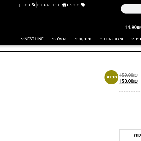
מותגים
תיבת המתנות
המגזין
נייר
עיצוב החדר
תינוקות
הנעלה
NEST LINE
₪
159.00
מבצע!
₪
150.00
ות