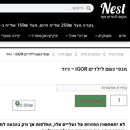
בקניה מעל 250
₪
שליח חינם, מעל 150₪ שליח ב-14.90₪
חדש
משחקים
אביזרי אוכל
תיקים ואקססוריז
יצירה ומוצרי 
עמוד הבית
המותגים שלנו
Igor איגור
מגפי גשם לילדים IGOR – ניוד
מגפי גשם לילדים IGOR – ניוד
הוספה לסל
0
₪
0.00
לא יתאפשרו החזרות על נעליים אלו, החלפות אך ורק בהגעה לחנ