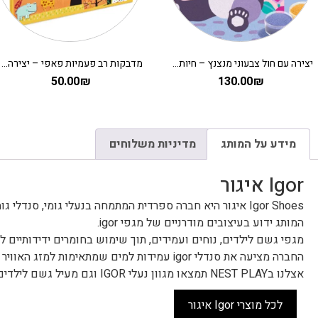
יצירה עם חול צבעוני מנצנץ – חיות מתוקות DJECO
מדבקות רב פעמיות פאפי – יצירה לקטנים על העץ
50.00
₪
130.00
₪
מידע על המותג
מדיניות משלוחים
Igor איגור
Igor Shoes איגור היא חברה ספרדית המתמחה בנעלי גומי, סנדלי גומי ונעליים לילדים.
המותג ידוע בעיצובים מודרניים של מגפי igor.
מגפי גשם לילדים, נוחים ועמידים, תוך שימוש בחומרים ידידותיים 
החברה מציעה את סנדלי igor עמידות למים שמתאימות למזג האוויר הקיצי, לים ולבריכה.
אצלנו בNEST PLAY תמצאו מגוון נעלי IGOR וגם מעיל גשם לילדים.
לכל מוצרי Igor איגור