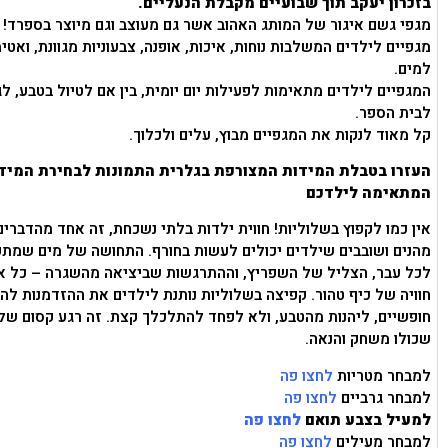
בזכרון יעקב תוך שבועיים מקבלת הנעליים.
מגפי גשם איגור של המותג האהוב אשר גם מעוצב וגם מיוצר בספרד!
מגפיים לילדים המשלבות נוחות, איכות, אופנה, צבעוניות מגוונת, ואט
למים.
המגפיים לילדים מתאימות לפעילות יום יומית, בין אם לטיול בטבע, לגן
לבית הספר.
קל מאוד לנקות את המגפיים מבוץ, עלים ולכלוך.
העזרו בטבלת המידות המצורפת בגלרית התמונות לבחירת המיד
המתאימה לילדכם
אין כמו לקפוץ בשלוליות! חווית ילדות בלתי נשכחת, זה אחד מהדברים
מהנים ושובבים שילדים יכולים לעשות בחורף. התחושה של מים שמתפ
לכל עבר, הצליל של השפריץ, וההתרגשות שביציאה מהשגרה – כל אל
חוויה של כיף טהור. קפיצה בשלוליות נותנת לילדים את ההזדמנות להי
חופשיים, ליהנות מהטבע, ולא לפחד להתלכלך קצת. זה רגע קסום של
שכולו משחק והנאה.
למבחר מטריות
לחצו פה
למבחר גרביים
לחצו פה
למעיל בצבע תואם
לחצו פה
למבחר מעילים
לחצו פה