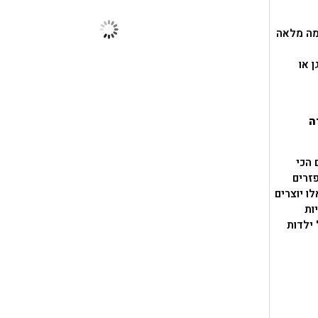
ימה מלאה
 או
ה
 הכי
זרים
ו יוצרים
ות
 ילדות