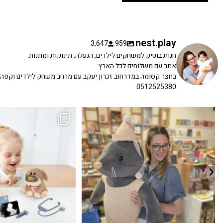
nest.play
3,647
959
חנות בוטיק למשחקים לילדים, הנעלה, תינוקות ומתנות.
אתר עם משלוחים לכל הארץ
בחצר קסומה במדרחוב זכרון יעקב עם מרחב משחק לילדים וקפה
0512525380
כשפתחתי את החנות חלמתי ליצור מקום שהייתי
הבובה הכי מתוקה הגיעה אלינו!
...
שמחה
...
האף של הכ
7
0
39
16