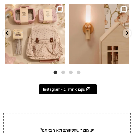
גם פריט עיצובי לחדר, גם מנורת לילה
✨ חוזרים למסגרת בסטייל! ✨
...
מרגיעה, וגם
...
הקולקציה החדשה
3
0
9
4
עקבו אחרינו ב - Instagram
יש
מוצר
שחפשתם ולא מצאתם?