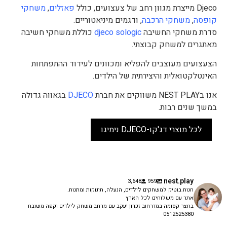
Djeco מייצרת מגוון רחב של צעצועים, כולל
פאזלים
,
משחקי
קופסה
,
משחקי הרכבה
, ודגמים מיניאטוריים.
סדרת משחקי החשיבה
djeco sologic
כוללת משחקי חשיבה
מאתגרים למשחק קבוצתי.
הצעצועים מעוצבים להפליא ומכוונים לעידוד ההתפתחות
האינטלקטואלית והיצירתית של הילדים.
אנו בNEST PLAY משווקים את חברת
DJECO
בגאווה גדולה
במשך שנים רבות.
לכל מוצרי דג'קו-DJECO נימיגו
nest.play
3,648
959
חנות בוטיק למשחקים לילדים, הנעלה, תינוקות ומתנות.
אתר עם משלוחים לכל הארץ
בחצר קסומה במדרחוב זכרון יעקב עם מרחב משחק לילדים וקפה משובח
0512525380