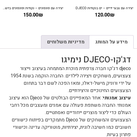
ערכת יצירה – עיצוב אופנה קרולין
משחק קופסא לילדים – קריסטלים בח
130.00
₪
199.00
₪
מידע על המותג
מדיניות משלוחים
דג'קו-DJECO נימיגו
djeco דג'קו חברה צרפתית מוכרת המתמחה בעיצוב וייצור
צעצועים, משחקים ויצירה לילדים. החברה הוקמה בשנת 1954
על ידי ורוניק מישל-דאלו, ומאז הפכה לשם דבר בתחום
הצעצועים החינוכיים והיצירתיים.
עיצוב אמנותי
: אחד המאפיינים הבולטים של Djeco הוא עיצוב
אמנותי. החברה משתפת פעולה עם אמנים ומעצבים מכל רחבי
העולם כדי ליצור מוצרים ייחודיים ואסתטיים.
הצעצועים והמשחקים של Djeco מתמקדים בפיתוח כישורים
חשובים כמו חשיבה לוגית, יצירתיות, מוטוריקה עדינה וכישורי
פתרון בעיות.