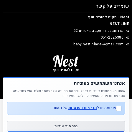
שומרים על קשר
Nest - מקום להורים וטף
NEST LINE
מדרחוב זכרון יעקב המייסדים 52
051-2525380
baby.nest.place@gmail.com
אנחנו משתמשים בעוגיות
אנחנו משתמשים בעוגיות כדי לשפר את החוויה שלך באתר שלנו. אנא בחר איזה
Nest &copy כל הזכויות שמורות
סוגי עוגיות אתה מאפשר לנו להשתמש בהם.
אני מסכים ל
מדיניות הפרטיות
של האתר
בחר סוגי עוגיות