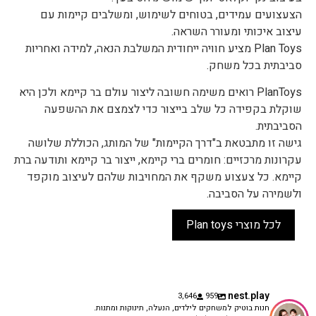
הצעצועים עמידים, בטוחים לשימוש, ומשלבים קיימות עם
עיצוב איכותי ומעורר השראה.
Plan Toys מציע חוויה ייחודית המשלבת הנאה, למידה ואחריות
סביבתית בכל משחק.
PlanToys רואים משימה חשובה ליצור עולם בר קיימא ולכן היא
שוקלת בקפידה כל שלב בייצור כדי לצמצם את ההשפעה
הסביבתית.
גישה זו מתבטאת ב"דרך הקיימות" של המותג, הכוללת שלושה
עקרונות מרכזיים: חומרים ברי קיימא, ייצור בר קיימא ותודעה ברת
קיימא. כל צעצוע משקף את המחויבות שלהם לעיצוב מוקפד
ולשמירה על הסביבה.
לכל מוצרי Plan toys
nest.play
3,646
959
חנות בוטיק למשחקים לילדים, הנעלה, תינוקות ומתנות.