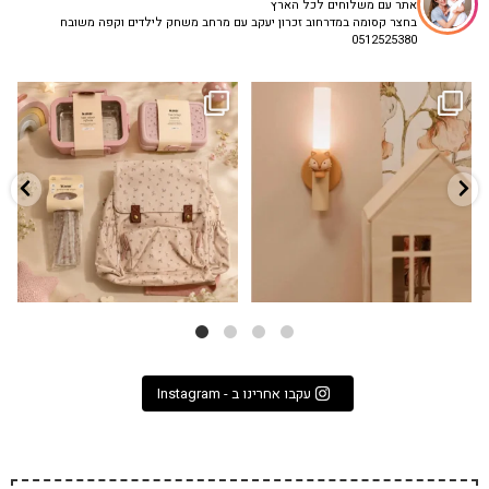
אתר עם משלוחים לכל הארץ
בחצר קסומה במדרחוב זכרון יעקב עם מרחב משחק לילדים וקפה משובח
0512525380
גם פריט עיצובי לחדר, גם מנורת לילה
✨ חוזרים למסגרת בסטייל! ✨
...
מרגיעה, וגם
...
הקולקציה החדשה
3
0
9
4
עקבו אחרינו ב - Instagram