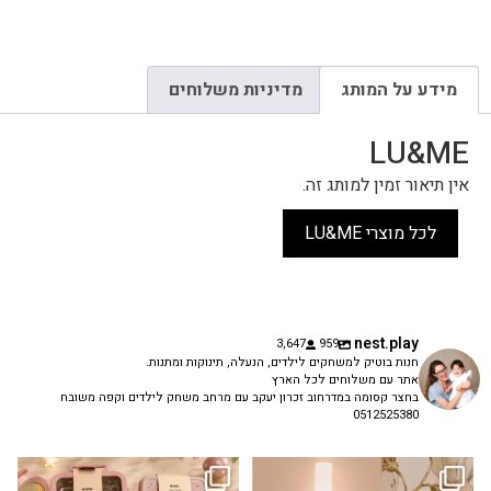
מידע על המותג
מדיניות משלוחים
LU&ME
אין תיאור זמין למותג זה.
לכל מוצרי LU&ME
nest.play
3,647
959
חנות בוטיק למשחקים לילדים, הנעלה, תינוקות ומתנות.
אתר עם משלוחים לכל הארץ
בחצר קסומה במדרחוב זכרון יעקב עם מרחב משחק לילדים וקפה משובח
0512525380
גם פריט עיצובי לחדר, גם מנורת לילה
✨ חוזרים למסגרת בסטייל! ✨
...
מרגיעה, וגם