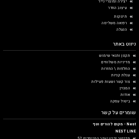
יצירה ומוצרי נייר
עיצוב החדר
תינוקות
רפואה משלימה
הנעלה
ניווט באתר
תקנון ותנאי שימוש
מדיניות משלוחים
החלפות \ החזרות
עגלת קניות
צור קשר ושעות פעילות
המגזין
אודות
ביטול עסקה
שומרים על קשר
Nest - מקום להורים וטף
NEST LINE
מדרחוב זכרון יעקב המייסדים 52