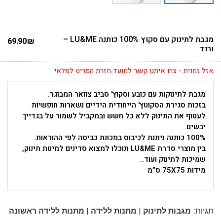
מגבת לתינוק עם סקוץ 100% כותנה LU&ME –
69.90
₪
ורוד
אזל זמנית - צרו איתנו קשר למועד חזרת הפריט למלאי
מגבת לתינוקות עם כובע וסקוץ' סביב צוואר המבוגר.
בזכות סגירת הסקוטץ' הייחודית הידיים נשארות חופשיות
לעטוף את התינוק ללא כל חשש ובמקביל לשמור על בגדייך
יבשים.
100% כותנה ניתנת לכיבוס במכונת כביסה לפי ההוראות.
בין מוצרי סדרת LU&ME תוכלו למצוא סדינים למיטת תינוק,
שמיכות לתינוק ועוד..
מידות 75X75 ס”מ
|
|
תגיות:
מגבות לתינוק
מתנות ללידה
מתנות ללידה ראשונה