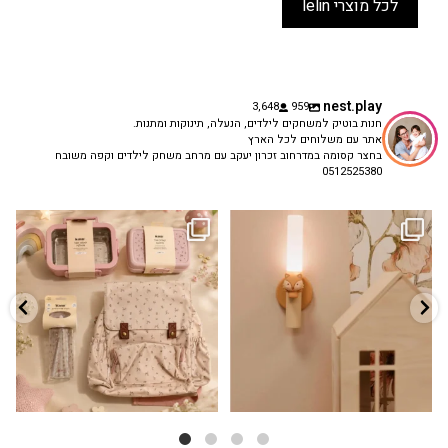
לכל מוצרי lelin
nest.play
3,648
959
חנות בוטיק למשחקים לילדים, הנעלה, תינוקות ומתנות.
אתר עם משלוחים לכל הארץ
בחצר קסומה במדרחוב זכרון יעקב עם מרחב משחק לילדים וקפה משובח
0512525380
גם פריט עיצובי לחדר, גם מנורת לילה
✨ חוזרים למסגרת בסטייל! ✨
...
מרגיעה, וגם
...
הקולקציה החדשה
3
0
9
4