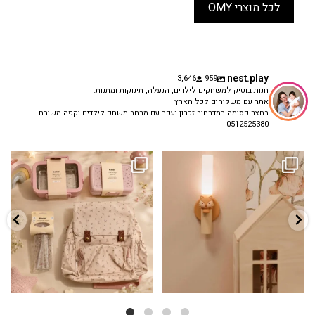
לכל מוצרי OMY
nest.play
3,646
959
חנות בוטיק למשחקים לילדים, הנעלה, תינוקות ומתנות.
אתר עם משלוחים לכל הארץ
בחצר קסומה במדרחוב זכרון יעקב עם מרחב משחק לילדים וקפה משובח
0512525380
גם פריט עיצובי לחדר, גם מנורת לילה
✨ חוזרים למסגרת בסטייל! ✨
...
מרגיעה, וגם
...
הקולקציה החדשה
3
0
9
4