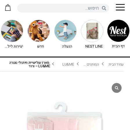
דף הבית
NEST LINE
הנעלה
חדש
יצירות לילדים - יצירה לילדים
מארז שלישיית חיתולי טטרה
עמוד הבית
המותגים שלנו
LU&ME
LU&ME – ורוד