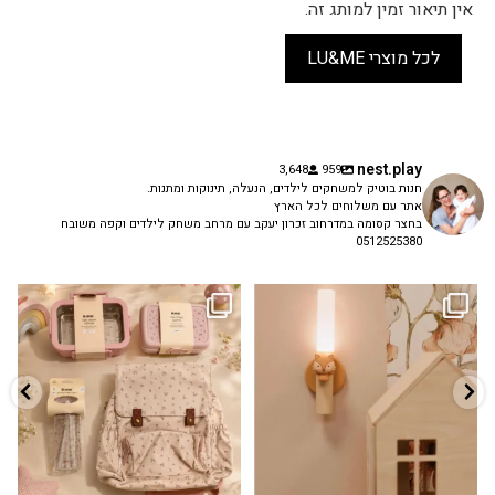
אין תיאור זמין למותג זה.
לכל מוצרי LU&ME
nest.play
3,648
959
חנות בוטיק למשחקים לילדים, הנעלה, תינוקות ומתנות.
אתר עם משלוחים לכל הארץ
בחצר קסומה במדרחוב זכרון יעקב עם מרחב משחק לילדים וקפה משובח
0512525380
גם פריט עיצובי לחדר, גם מנורת לילה
✨ חוזרים למסגרת בסטייל! ✨
...
מרגיעה, וגם
...
הקולקציה החדשה
3
0
9
4