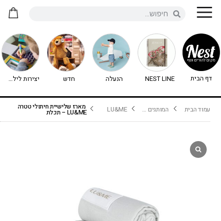
דף הבית
NEST LINE
הנעלה
חדש
יצירות לילדים - יצירה לילדים
מארז שלישיית חיתולי טטרה
עמוד הבית
המותגים שלנו
LU&ME
LU&ME – תכלת