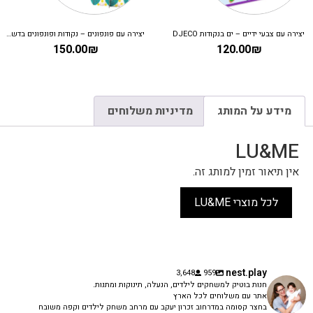
יצירה עם צבעי ידיים – ים בנקודות DJECO
יצירה עם פונפונים – נקודות ופונפונים בדשא DJECO
150.00
₪
120.00
₪
מידע על המותג
מדיניות משלוחים
LU&ME
אין תיאור זמין למותג זה.
לכל מוצרי LU&ME
nest.play
3,648
959
חנות בוטיק למשחקים לילדים, הנעלה, תינוקות ומתנות.
אתר עם משלוחים לכל הארץ
בחצר קסומה במדרחוב זכרון יעקב עם מרחב משחק לילדים וקפה משובח