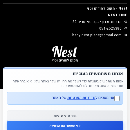
Nest - מקום להורים וטף
NEST LINE
מדרחוב זכרון יעקב המייסדים 52
051-2525380
baby.nest.place@gmail.com
אנחנו משתמשים בעוגיות
אנחנו משתמשים בעוגיות כדי לשפר את החוויה שלך באתר שלנו. אנא בחר איזה
Nest &copy כל הזכויות שמורות
סוגי עוגיות אתה מאפשר לנו להשתמש בהם.
אני מסכים ל
מדיניות הפרטיות
של האתר
בחר סוגי עוגיות
אני מאשר את הבחירה