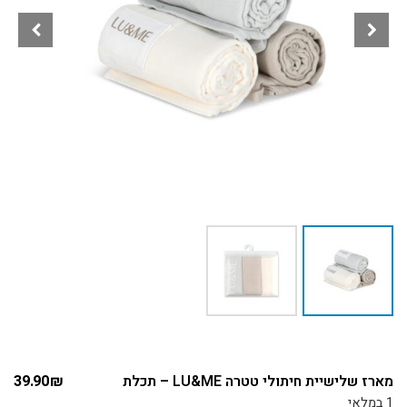
מארז שלישיית חיתולי טטרה LU&ME – תכלת
₪
39.90
1 במלאי