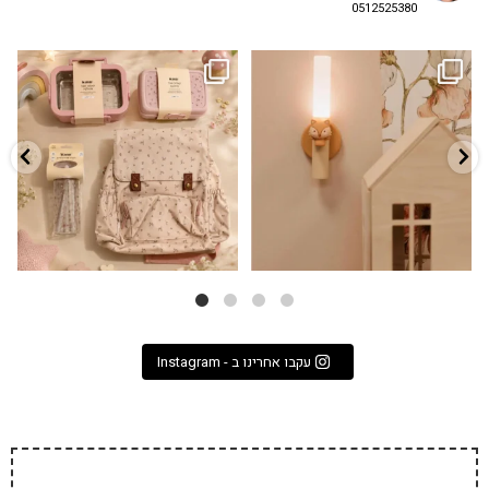
0512525380
גם פריט עיצובי לחדר, גם מנורת לילה
✨ חוזרים למסגרת בסטייל! ✨
...
מרגיעה, וגם
...
הקולקציה החדשה
3
0
9
4
עקבו אחרינו ב - Instagram