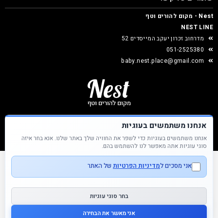
Nest - מקום להורים וטף
NEST LINE
מדרחוב זכרון יעקב המייסדים 52
051-2525380
baby.nest.place@gmail.com
אנחנו משתמשים בעוגיות
אנחנו משתמשים בעוגיות כדי לשפר את החוויה שלך באתר שלנו. אנא בחר איזה
Nest &copy כל הזכויות שמורות
סוגי עוגיות אתה מאפשר לנו להשתמש בהם.
אני מסכים ל
מדיניות הפרטיות
של האתר
בחר סוגי עוגיות
אני מאשר את הבחירה