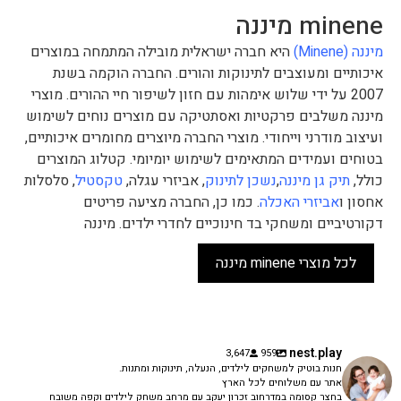
minene מיננה
מיננה (Minene)
היא חברה ישראלית מובילה המתמחה במוצרים
איכותיים ומעוצבים לתינוקות והורים. החברה הוקמה בשנת
2007 על ידי שלוש אימהות עם חזון לשיפור חיי ההורים. מוצרי
מיננה משלבים פרקטיות ואסתטיקה עם מוצרים נוחים לשימוש
ועיצוב מודרני וייחודי. מוצרי החברה מיוצרים מחומרים איכותיים,
בטוחים ועמידים המתאימים לשימוש יומיומי. קטלוג המוצרים
כולל,
תיק גן מיננה
,
נשכן לתינוק
, אביזרי עגלה,
טקסטיל
, סלסלות
אחסון ו
אביזרי האכלה
. כמו כן, החברה מציעה פריטים
דקורטיביים ומשחקי בד חינוכיים לחדרי ילדים. מיננה
לכל מוצרי minene מיננה
nest.play
3,647
959
חנות בוטיק למשחקים לילדים, הנעלה, תינוקות ומתנות.
אתר עם משלוחים לכל הארץ
בחצר קסומה במדרחוב זכרון יעקב עם מרחב משחק לילדים וקפה משובח