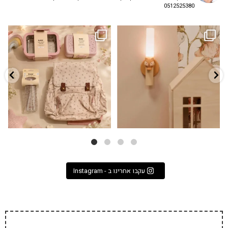
0512525380
גם פריט עיצובי לחדר, גם מנורת לילה
✨ חוזרים למסגרת בסטייל! ✨
...
מרגיעה, וגם
...
הקולקציה החדשה
3
0
9
4
עקבו אחרינו ב - Instagram