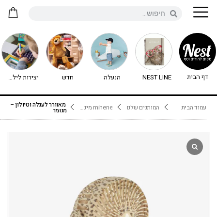
דף הבית
NEST LINE
הנעלה
חדש
יצירות לילדים - יצירה לילדים
מאוורר לעגלה וטיולון –
עמוד הבית
המותגים שלנו
minene מיננה
מנומר