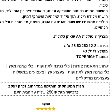
מתגים וכפתורי רדיו ולגלות פעולות שונות המדמות נהיגה ותפעול של 
כיבוי.
המשחק מסייע בפיתוח מוטוריקה עדינה, קואורדינציה בין העין ליד, מו
חושית ויכולת ריכוז, תוך עידוד יצירתיות ומשחקי דמיון.
הילדים ממש ירגישו שהם נוהגים עם ההגה, מפתח, מד מהירות וכל הא
הכיפיים.
מצריך 3 סוללות AA שאינן כלולות.
מידות: 28.5X25X12.2 ס"מ
מומלץ לגיל: 3+
מותג: TOPBRIGHT
|
|
|
תגיות:
התאמת צורות
כלי נגינה לתינוקות
כלי נגינה מעץ
|
|
|
כלי נגינה מעץ לתינוקות
צעצוע עץ
צעצועים במשלוח
צעצועים מוזיקליים
חנות המשחקים הותיקה במדרחוב זכרון יעקב
ברכישה מעל 250₪ שליח עד הבית חינם