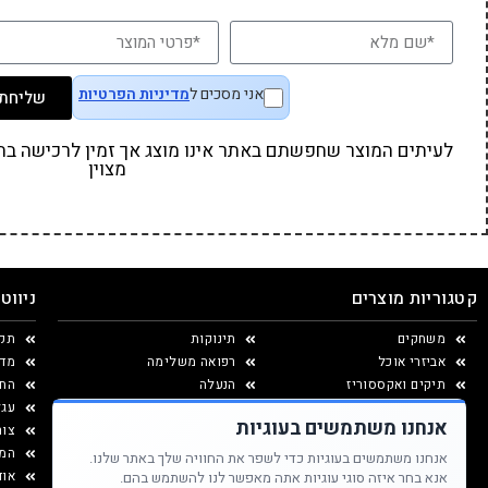
אני מסכים ל
מדיניות הפרטיות
שליחת 
לעיתים המוצר שחפשתם באתר אינו מוצג אך זמין לרכישה בחנו
מצוין
קטגוריות מוצרים
ניווט
משחקים
תינוקות
תקנ
אביזרי אוכל
רפואה משלימה
מדי
תיקים ואקססוריז
הנעלה
החל
יצירה ומוצרי נייר
עגל
אנחנו משתמשים בעוגיות
עיצוב החדר
צור
המג
אנחנו משתמשים בעוגיות כדי לשפר את החוויה שלך באתר שלנו.
אוד
אנא בחר איזה סוגי עוגיות אתה מאפשר לנו להשתמש בהם.