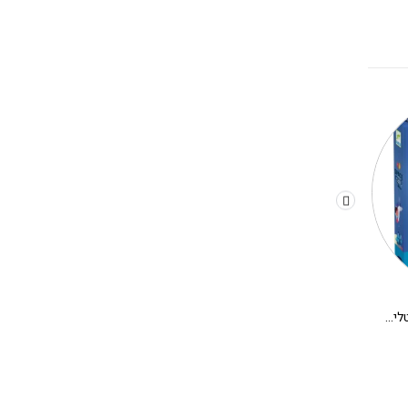
משחק קופסא לילדים – קריסטלים בחלל
יצירה DIY בתים מיניאטורים DJECO – אלבה
280.00
₪
180.00
₪