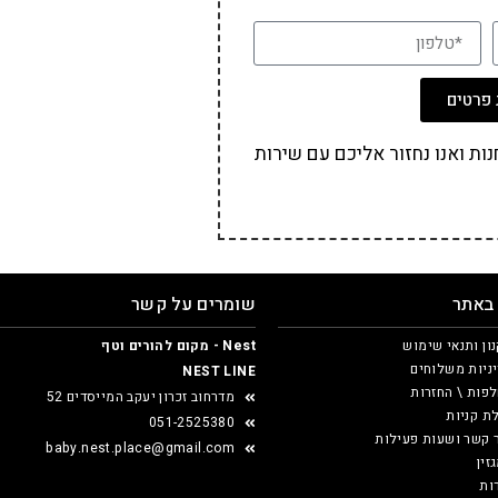
פרטים
ת ואנו נחזור אליכם עם שירות
 באתר
שומרים על קשר
ון ותנאי שימוש
Nest - מקום להורים וטף
ניות משלוחים
NEST LINE
פות \ החזרות
מדרחוב זכרון יעקב המייסדים 52
ת קניות
051-2525380
 קשר ושעות פעילות
baby.nest.place@gmail.com
זין
ות