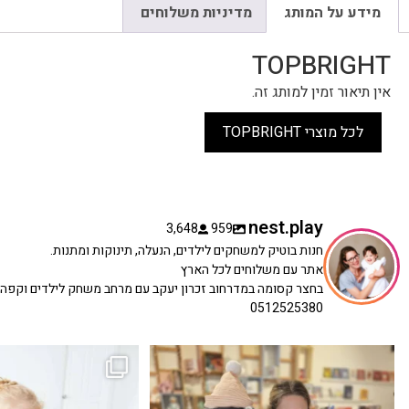
מידע על המותג
מדיניות משלוחים
TOPBRIGHT
אין תיאור זמין למותג זה.
לכל מוצרי TOPBRIGHT
nest.play
3,648
959
חנות בוטיק למשחקים לילדים, הנעלה, תינוקות ומתנות.
אתר עם משלוחים לכל הארץ
בחצר קסומה במדרחוב זכרון יעקב עם מרחב משחק לילדים וקפה
0512525380
כשפתחתי את החנות חלמתי ליצור מקום שהייתי
הבובה הכי מתוקה הגיעה אלינו!
...
שמחה
...
האף של הכ
7
0
39
16