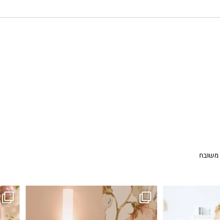
 משובח
...
גם פריט עיצובי לחדר, גם מנורת לילה מרגיעה, וגם
לבלב
3
0