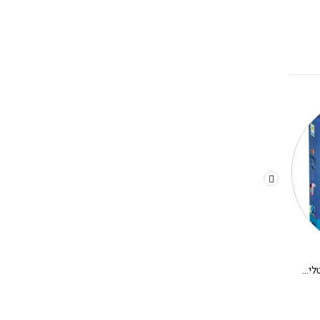
משחק קופסא לילדים – קריסטלים בחלל
יצירה DIY בתים מיניאטורים DJECO – אלבה
280.00
₪
180.00
₪