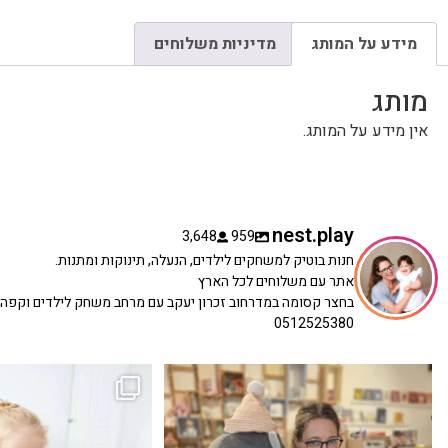
מידע על המותג
מדיניות משלוחים
מותג
אין מידע על המותג.
nest.play
3,648
959
חנות בוטיק למשחקים לילדים, הנעלה, תינוקות ומתנות.
אתר עם משלוחים לכל הארץ
בחצר קסומה במדרחוב זכרון יעקב עם מרחב משחק לילדים וקפה
0512525380
כשפתחתי את החנות חלמתי ליצור מקום שהייתי
הבובה הכי מתוקה הגיעה אלינו!
...
שמחה
...
האף של הכ
7
0
39
16