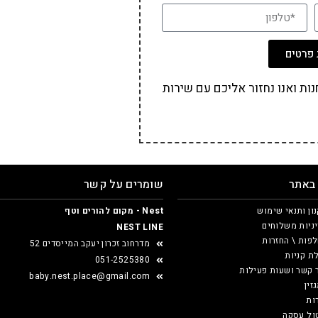
פרטים
ת ואנו נחזור אליכם עם שירות
 באתר
שומרים על קשר
ון ותנאי שימוש
Nest - מקום להורים וטף
ניות משלוחים
NEST LINE
פות \ החזרות
מדרחוב זכרון יעקב המייסדים 52
ת קניות
051-2525380
 קשר ושעות פעילות
baby.nest.place@gmail.com
זין
ות
ול עסקה