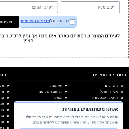
אני מסכים ל
מדיניות הפרטיות
שליחת 
לעיתים המוצר שחפשתם באתר אינו מוצג אך זמין לרכישה בחנו
מצוין
קטגוריות מוצרים
ניווט
משחקים
תינוקות
תקנ
אביזרי אוכל
רפואה משלימה
מדי
תיקים ואקססוריז
הנעלה
החל
יצירה ומוצרי נייר
עגל
אנחנו משתמשים בעוגיות
עיצוב החדר
צור
המג
אנחנו משתמשים בעוגיות כדי לשפר את החוויה שלך באתר שלנו.
אוד
אנא בחר איזה סוגי עוגיות אתה מאפשר לנו להשתמש בהם.
ביט