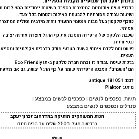
בזכרון יעקב תוך שבועיים מקבלת הנעליים.
כפכפי נשים אופנתיות המיוצרות בספרד בשיטות ייחודיות המשלבות ח
ושיטות עבודה מסורתיות להבטחת האיכות והנוחות בכל צעד.
כפכף פלקטון בעל מבנה אנטומי המעניק נוחות מירבית וסוליה המיוצר
אמיתי.
שכבת הלטקס של הרפידה תומכת את כף הרגל ויוצרת אחיזה יציבה
ובטיחותית.
פשוט ונוח ללכת איתם! השעם הטבעי מופק בדרכים אקולוגיות ומסייע
העצים.
בזכות שיטת עבודה זו זכתה חברת פלקטון ב-תו Eco Friendly.
הם "נושמים": המבנה הרפידתי שומר על כף הרגל יבשה, גם אם מזיעים
דגם: 181051 antique
מותג: Plakton
|
|
תגיות:
כפכפים לנשים
כפכפים לנשים במבצע
סנדלים וכפכפים לנשים במבצע
חנות המשחקים הותיקה במדרחוב זכרון יעקב
ברכישה מעל 250₪ שליח עד הבית חינם