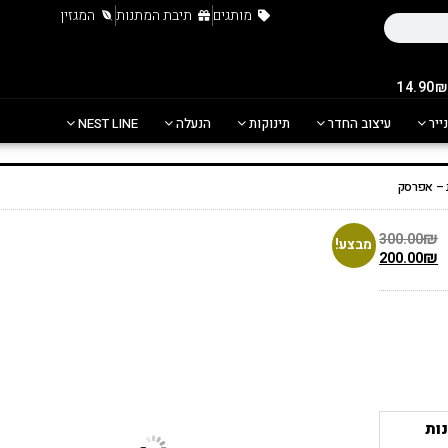
מותגים
תיבת המתנות
המגזין
נייר
עיצוב החדר
תינוקות
הנעלה
NEST LINE
 – אפרסק
₪
300.00
מבצע!
₪
200.00
ות