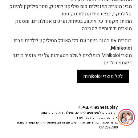
מבין מוצריה המובילים כוס סיליקון לתינוק, סינר סיליקון לתינוק
קל לניקוי, כפית סיליקון לתינוק ועוד..
המותג מקפיד על איכות, בטיחות וערכים אקולוגיים, ומספק
מוצרים ידידותיים לסביבה.
בוחרים את הטוב ביותר עם כלי האוכל מסיליקון לילדים מבית
.
Minikoioi
מוצרי Minikoioi מומלצים לשלב הטעימות על ידי אופיר בורגר
דיאטנית ילדים.
לכל מוצרי minikoioi
nest.play
3,646
959
חנות בוטיק למשחקים לילדים, הנעלה, תינוקות ומתנות.
אתר עם משלוחים לכל הארץ
בחצר קסומה במדרחוב זכרון יעקב עם מרחב משחק לילדים וקפה משובח
0512525380