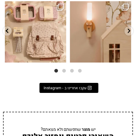
גם פריט עיצובי לחדר, גם מנורת לילה
✨ חוזרים למסגרת בסטייל! ✨
...
מרגיעה, וגם
...
הקולקציה החדשה
3
0
9
4
עקבו אחרינו ב - Instagram
יש
מוצר
שחפשתם ולא מצאתם?