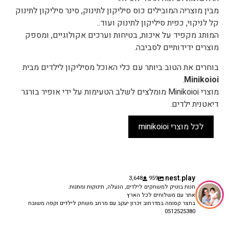
מבין מוצריה המובילים כוס סיליקון לתינוק, סינר סיליקון לתינוק
קל לניקוי, כפית סיליקון לתינוק ועוד..
המותג מקפיד על איכות, בטיחות וערכים אקולוגיים, ומספק
מוצרים ידידותיים לסביבה.
בוחרים את הטוב ביותר עם כלי האוכל מסיליקון לילדים מבית
.
Minikoioi
מוצרי Minikoioi מומלצים לשלב הטעימות על ידי אופיר בורגר
דיאטנית ילדים.
לכל מוצרי minikoioi
nest.play
3,648
959
חנות בוטיק למשחקים לילדים, הנעלה, תינוקות ומתנות.
אתר עם משלוחים לכל הארץ
בחצר קסומה במדרחוב זכרון יעקב עם מרחב משחק לילדים וקפה משובח
0512525380