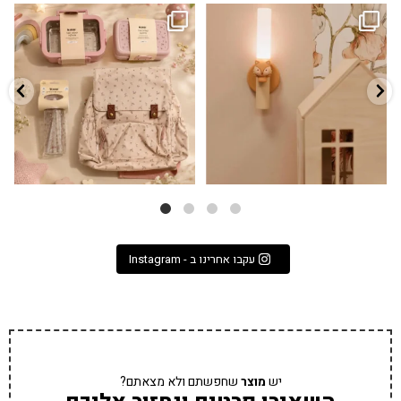
גם פריט עיצובי לחדר, גם מנורת לילה
✨ חוזרים למסגרת בסטייל! ✨
...
מרגיעה, וגם
...
הקולקציה החדשה
3
0
9
4
עקבו אחרינו ב - Instagram
יש
מוצר
שחפשתם ולא מצאתם?