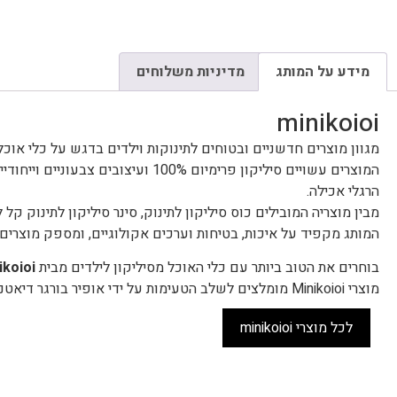
מידע על המותג
מדיניות משלוחים
minikoioi
מגוון מוצרים חדשניים ובטוחים לתינוקות וילדים בדגש על כלי אוכל
המוצרים עשויים סיליקון פרימיום 00%
הרגלי אכילה.
מבין מוצריה המובילים כוס סיליקון לתינוק, סינר סיליקון לתינוק קל לנ
המותג מקפיד על איכות, בטיחות וערכים אקולוגיים, ומספק מוצרים י
בוחרים את הטוב ביותר עם כלי האוכל מסיליקון לילדים מבית
ikoioi
מוצרי Minikoioi מומלצים לשלב הטעימות על ידי אופיר בורגר דיאטנית ילדים.
לכל מוצרי minikoioi