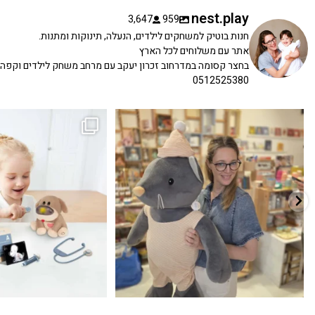
nest.play
3,647
959
חנות בוטיק למשחקים לילדים, הנעלה, תינוקות ומתנות.
אתר עם משלוחים לכל הארץ
בחצר קסומה במדרחוב זכרון יעקב עם מרחב משחק לילדים וקפה
0512525380
כשפתחתי את החנות חלמתי ליצור מקום שהייתי
הבובה הכי מתוקה הגיעה אלינו!
...
שמחה
...
האף של הכ
7
0
39
16