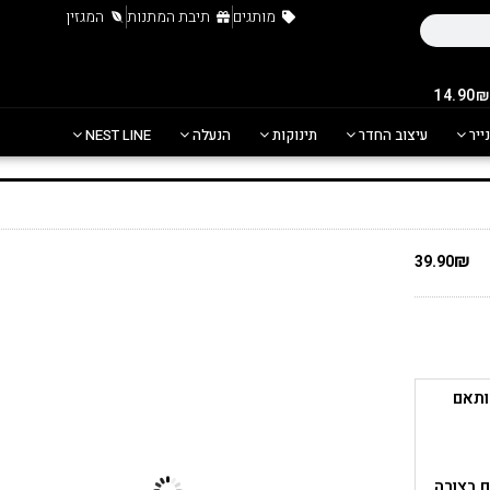
מותגים
תיבת המתנות
המגזין
נייר
עיצוב החדר
תינוקות
הנעלה
NEST LINE
₪
39.90
א רעיל המותאם
 בצורה