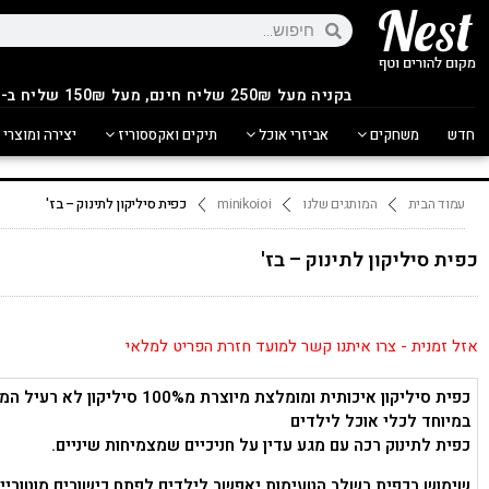
בקניה מעל 250
₪
שליח חינם, מעל 150₪ שליח ב-14.90₪
חדש
משחקים
אביזרי אוכל
תיקים ואקססוריז
יצירה ומוצרי 
עמוד הבית
המותגים שלנו
minikoioi
כפית סיליקון לתינוק – בז'
כפית סיליקון לתינוק – בז'
אזל זמנית - צרו איתנו קשר למועד חזרת הפריט למלאי
כפית סיליקון איכותית ומומלצת מיוצרת מ100% סיליקון ל
במיוחד לכלי אוכל לילדים
כפית לתינוק רכה עם מגע עדין על חניכיים שמצמיחות שיניים.
שימוש בכפית בשלב הטעימות יאפשר לילדים לפתח כישורים מוטוריים