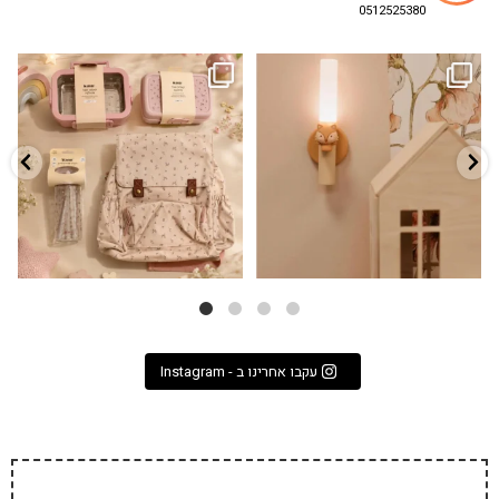
0512525380
גם פריט עיצובי לחדר, גם מנורת לילה
✨ חוזרים למסגרת בסטייל! ✨
...
מרגיעה, וגם
...
הקולקציה החדשה
3
0
9
4
עקבו אחרינו ב - Instagram