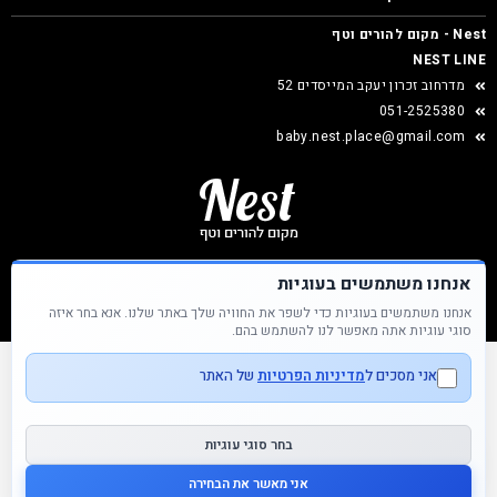
Nest - מקום להורים וטף
NEST LINE
מדרחוב זכרון יעקב המייסדים 52
051-2525380
baby.nest.place@gmail.com
אנחנו משתמשים בעוגיות
אנחנו משתמשים בעוגיות כדי לשפר את החוויה שלך באתר שלנו. אנא בחר איזה
Nest &copy כל הזכויות שמורות
סוגי עוגיות אתה מאפשר לנו להשתמש בהם.
אני מסכים ל
מדיניות הפרטיות
של האתר
בחר סוגי עוגיות
אני מאשר את הבחירה