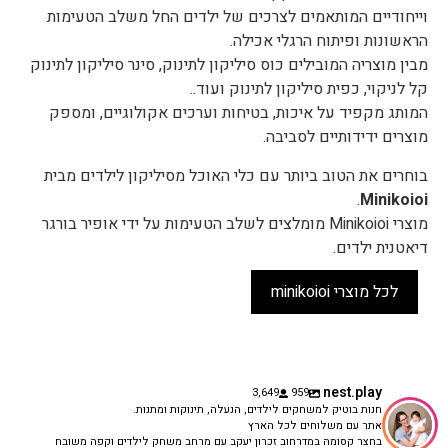
וייחודיים המותאמים לצרכים של ילדים החל משלב הטעימות
הראשונות ופיתוח הרגלי אכילה.
מבין מוצריה המובילים כוס סיליקון לתינוק, סינר סיליקון לתינוק
קל לניקוי, כפית סיליקון לתינוק ועוד..
המותג מקפיד על איכות, בטיחות וערכים אקולוגיים, ומספק
מוצרים ידידותיים לסביבה.
בוחרים את הטוב ביותר עם כלי האוכל מסיליקון לילדים מבית
.
Minikoioi
מוצרי Minikoioi מומלצים לשלב הטעימות על ידי אופיר בורגר
דיאטנית ילדים.
לכל מוצרי minikoioi
nest.play
3,649
959
חנות בוטיק למשחקים לילדים, הנעלה, תינוקות ומתנות.
אתר עם משלוחים לכל הארץ
בחצר קסומה במדרחוב זכרון יעקב עם מרחב משחק לילדים וקפה משובח