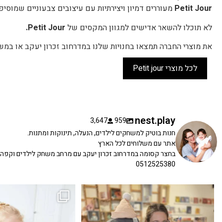
Petit Jour
מעוררים דמיון ויצירתיות עם עיצובים צבעוניים שמוסיפ
לא תוכלו להשאר אדישים למגוון המקסים של
Petit Jour.
את מוצרי החברה תמצאו בחנויות שלנו במדרחוב זכרון יעקב או במש
לכל מוצרי Petit jour
nest.play
3,647
959
חנות בוטיק למשחקים לילדים, הנעלה, תינוקות ומתנות.
אתר עם משלוחים לכל הארץ
בחצר קסומה במדרחוב זכרון יעקב עם מרחב משחק לילדים וקפה
0512525380
כשפתחתי את החנות חלמתי ליצור מקום שהייתי
הבובה הכי מתוקה הגיעה אלינו!
...
שמחה
...
האף של הכ
7
0
39
16