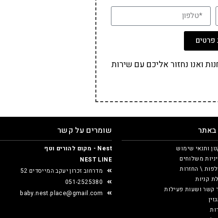
פרטים
ת ואנו נחזור אליכם עם שירות
 באתר
שומרים על קשר
ון ותנאי שימוש
Nest - מקום להורים וטף
ניות משלוחים
NEST LINE
פות \ החזרות
מדרחוב זכרון יעקב המייסדים 52
ת קניות
051-2525380
 קשר ושעות פעילות
baby.nest.place@gmail.com
זין
ות