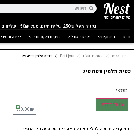
בקניה מעל 250
₪
שליח חינם, מעל 150₪ שליח ב-14.90₪
חדש
משחקים
אביזרי אוכל
תיקים ואקססוריז
יצירה ומוצרי 
עמוד הבית
המותגים שלנו
Petit jour
כפית מלמין פפה פיג
כפית מלמין פפה פיג
1 במלאי
הוספה לסל
0
₪
0.00
קולקציה חדשה לכלי האוכל האהובים של פפה פיג החזיר..