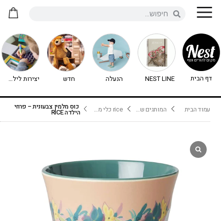
דף הבית
NEST LINE
הנעלה
חדש
יצירות לילדים - יצירה לילדים
כוס מלמין צבעונית – פרחי
עמוד הבית
המותגים שלנו
rice כלי מלמין
הילדה RICE