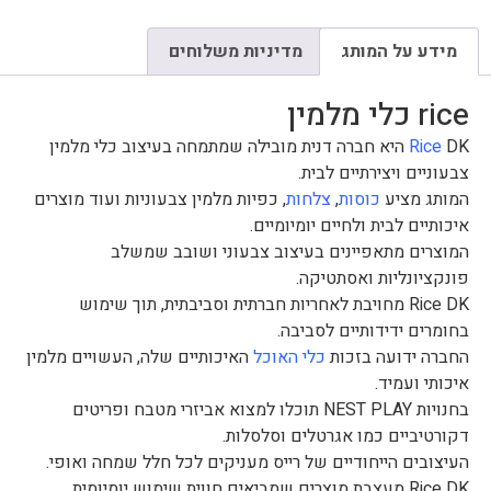
מידע על המותג
מדיניות משלוחים
rice כלי מלמין
Rice
DK היא חברה דנית מובילה שמתמחה בעיצוב כלי מלמין
צבעוניים ויצירתיים לבית.
המותג מציע
כוסות
,
צלחות
, כפיות מלמין צבעוניות ועוד מוצרים
איכותיים לבית ולחיים יומיומיים.
המוצרים מתאפיינים בעיצוב צבעוני ושובב שמשלב
פונקציונליות ואסתטיקה.
Rice DK מחויבת לאחריות חברתית וסביבתית, תוך שימוש
בחומרים ידידותיים לסביבה.
החברה ידועה בזכות
כלי האוכל
האיכותיים שלה, העשויים מלמין
איכותי ועמיד.
בחנויות NEST PLAY תוכלו למצוא אביזרי מטבח ופריטים
דקורטיביים כמו אגרטלים וסלסלות.
העיצובים הייחודיים של רייס מעניקים לכל חלל שמחה ואופי.
Rice DK מעצבת מוצרים שמביאים חווית שימוש יומיומית