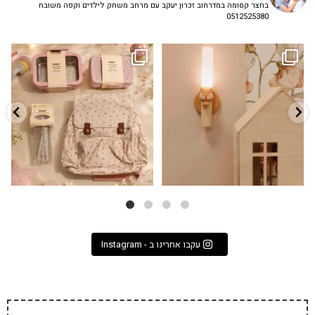
בחצר קסומה במדרחוב זכרון יעקב עם מרחב משחק לילדים וקפה משובח
0512525380
גם פריט עיצובי לחדר, גם מנורת לילה
✨ חוזרים למסגרת בסטייל! ✨
...
מרגיעה, וגם
...
הקולקציה החדשה
3
0
9
4
עקבו אחרינו ב - Instagram