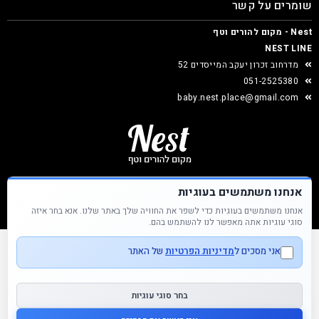
שומרים על קשר
Nest - מקום להורים וטף
NEST LINE
מדרחוב זכרון יעקב המייסדים 52
051-2525380
baby.nest.place@gmail.com
אנחנו משתמשים בעוגיות
אנחנו משתמשים בעוגיות כדי לשפר את החוויה שלך באתר שלנו. אנא בחר איזה
Nest &copy כל הזכויות שמורות
סוגי עוגיות אתה מאפשר לנו להשתמש בהם.
אני מסכים ל
מדיניות הפרטיות
של האתר
בחר סוגי עוגיות