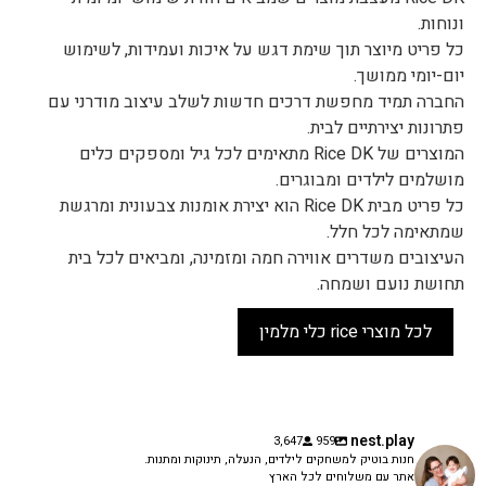
ונוחות.
כל פריט מיוצר תוך שימת דגש על איכות ועמידות, לשימוש
יום-יומי ממושך.
החברה תמיד מחפשת דרכים חדשות לשלב עיצוב מודרני עם
פתרונות יצירתיים לבית.
המוצרים של Rice DK מתאימים לכל גיל ומספקים כלים
מושלמים לילדים ומבוגרים.
כל פריט מבית Rice DK הוא יצירת אומנות צבעונית ומרגשת
שמתאימה לכל חלל.
העיצובים משדרים אווירה חמה ומזמינה, ומביאים לכל בית
תחושת נועם ושמחה.
לכל מוצרי rice כלי מלמין
nest.play
3,647
959
חנות בוטיק למשחקים לילדים, הנעלה, תינוקות ומתנות.
אתר עם משלוחים לכל הארץ