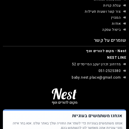
עגלת קניות
צור קשר ושעות פעילות
המגזין
אודות
ביטול עסקה
שומרים על קשר
Nest - מקום להורים וטף
NEST LINE
מדרחוב זכרון יעקב המייסדים 52
051-2525380
baby.nest.place@gmail.com
אנחנו משתמשים בעוגיות
אנחנו משתמשים בעוגיות כדי לשפר את החוויה שלך באתר שלנו. אנא בחר איזה
Nest &copy כל הזכויות שמורות
סוגי עוגיות אתה מאפשר לנו להשתמש בהם.