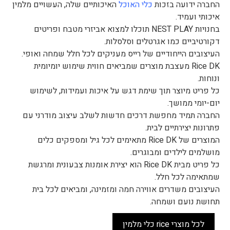
החברה ידועה בזכות
כלי האוכל
האיכותיים שלה, העשויים מלמין
איכותי ועמיד.
בחנויות NEST PLAY תוכלו למצוא אביזרי מטבח ופריטים
דקורטיביים כמו אגרטלים וסלסלות.
העיצובים הייחודיים של רייס מעניקים לכל חלל שמחה ואופי.
Rice DK מעצבת מוצרים שמביאים חווית שימוש יומיומית
ונוחות.
כל פריט מיוצר תוך שימת דגש על איכות ועמידות, לשימוש
יום-יומי ממושך.
החברה תמיד מחפשת דרכים חדשות לשלב עיצוב מודרני עם
פתרונות יצירתיים לבית.
המוצרים של Rice DK מתאימים לכל גיל ומספקים כלים
מושלמים לילדים ומבוגרים.
כל פריט מבית Rice DK הוא יצירת אומנות צבעונית ומרגשת
שמתאימה לכל חלל.
העיצובים משדרים אווירה חמה ומזמינה, ומביאים לכל בית
תחושת נועם ושמחה.
לכל מוצרי rice כלי מלמין