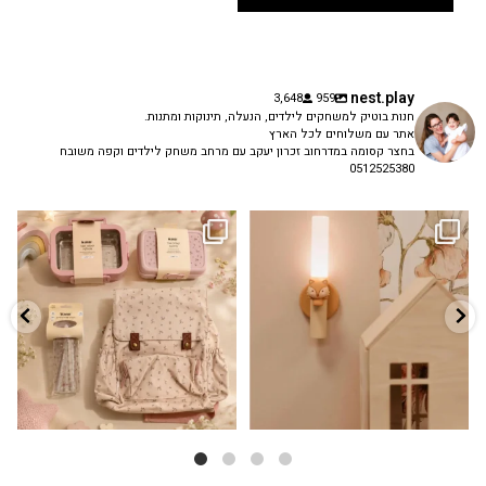
nest.play
3,648
959
חנות בוטיק למשחקים לילדים, הנעלה, תינוקות ומתנות.
אתר עם משלוחים לכל הארץ
בחצר קסומה במדרחוב זכרון יעקב עם מרחב משחק לילדים וקפה משובח
0512525380
גם פריט עיצובי לחדר, גם מנורת לילה
✨ חוזרים למסגרת בסטייל! ✨
...
מרגיעה, וגם
...
הקולקציה החדשה
3
0
9
4