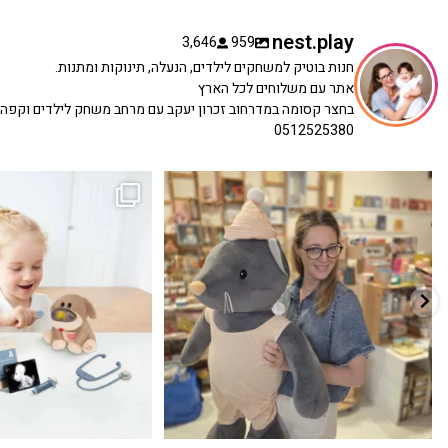
nest.play
3,646
959
חנות בוטיק למשחקים לילדים, הנעלה, תינוקות ומתנות.
אתר עם משלוחים לכל הארץ
בחצר קסומה במדרחוב זכרון יעקב עם מרחב משחק לילדים וקפה
0512525380
כשפתחתי את החנות חלמתי ליצור מקום שהייתי
הבובה הכי מתוקה הגיעה אלינו!
...
שמחה
...
האף של הכ
7
0
39
16