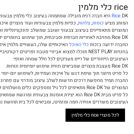
rice כלי מלמין
DK היא חברה דנית מובילה שמתמחה בעיצוב כלי מלמין צבעוניים ויצירתיים לבית.
Rice
המותג מציע
כוסות
,
צלחות
, כפיות מלמין צבעוניות ועוד מוצרים איכות
המוצרים מתאפיינים בעיצוב צבעוני ושובב שמשלב פונקציונליות ו
Rice DK מחויבת לאחריות חברתית וסביבתית, תוך שימוש בחומרים ידידותיים לסביבה.
החברה ידועה בזכות
כלי האוכל
האיכותיים שלה, העשויים מלמין איכו
בחנויות NEST PLAY תוכלו למצוא אביזרי מטבח ופריטים דקורטיביים כמו אגרטלים וסלסלות.
העיצובים הייחודיים של רייס מעניקים לכל חלל שמחה ואופי.
Rice DK מעצבת מוצרים שמביאים חווית שימוש יומיומית ונוחות.
כל פריט מיוצר תוך שימת דגש על איכות ועמידות, לשימוש יום-יומי 
החברה תמיד מחפשת דרכים חדשות לשלב עיצוב מודרני עם פתרונות 
המוצרים של Rice DK מתאימים לכל גיל ומספקים כלים מושלמים לילדים ומבוגרים.
כל פריט מבית Rice DK הוא יצירת אומנות צבעונית ומרגשת שמתאימה לכל חלל.
העיצובים משדרים אווירה חמה ומזמינה, ומביאים לכל בית תחושת נ
לכל מוצרי rice כלי מלמין