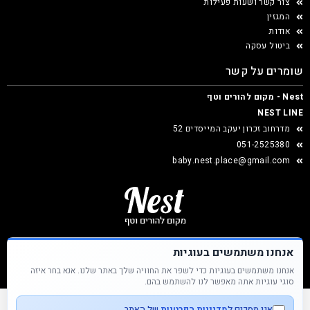
צור קשר ושעות פעילות
המגזין
אודות
ביטול עסקה
שומרים על קשר
Nest - מקום להורים וטף
NEST LINE
מדרחוב זכרון יעקב המייסדים 52
051-2525380
baby.nest.place@gmail.com
אנחנו משתמשים בעוגיות
אנחנו משתמשים בעוגיות כדי לשפר את החוויה שלך באתר שלנו. אנא בחר איזה
Nest &copy כל הזכויות שמורות
סוגי עוגיות אתה מאפשר לנו להשתמש בהם.
אני מסכים ל
מדיניות הפרטיות
של האתר