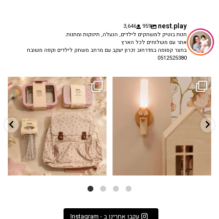
nest.play
3,646
959
חנות בוטיק למשחקים לילדים, הנעלה, תינוקות ומתנות.
אתר עם משלוחים לכל הארץ
בחצר קסומה במדרחוב זכרון יעקב עם מרחב משחק לילדים וקפה משובח
0512525380
גם פריט עיצובי לחדר, גם מנורת לילה
✨ חוזרים למסגרת בסטייל! ✨
...
מרגיעה, וגם
...
הקולקציה החדשה
3
0
9
4
עקבו אחרינו ב - Instagram