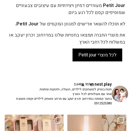
Petit Jour
מעוררים דמיון ויצירתיות עם עיצובים צבעוניים
שמוסיפים קסם לכל רגע ביום.
לא תוכלו להשאר אדישים למגוון המקסים של
Petit Jour.
את מוצרי החברה תמצאו בחנויות שלנו במדרחוב זכרון יעקב או
במשלוח לכל רחבי הארץ.
לכל מוצרי Petit jour
nest.play
3,648
959
חנות בוטיק למשחקים לילדים, הנעלה, תינוקות ומתנות.
אתר עם משלוחים לכל הארץ
בחצר קסומה במדרחוב זכרון יעקב עם מרחב משחק לילדים וקפה משובח
0512525380
גם פריט עיצובי לחדר, גם מנורת לילה
✨ חוזרים למסגרת בסטייל! ✨
...
מרגיעה, וגם
...
הקולקציה החדשה