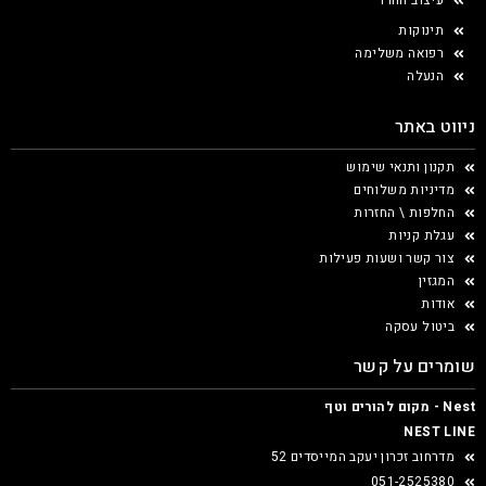
עיצוב החדר
תינוקות
רפואה משלימה
הנעלה
ניווט באתר
תקנון ותנאי שימוש
מדיניות משלוחים
החלפות \ החזרות
עגלת קניות
צור קשר ושעות פעילות
המגזין
אודות
ביטול עסקה
שומרים על קשר
Nest - מקום להורים וטף
NEST LINE
מדרחוב זכרון יעקב המייסדים 52
051-2525380