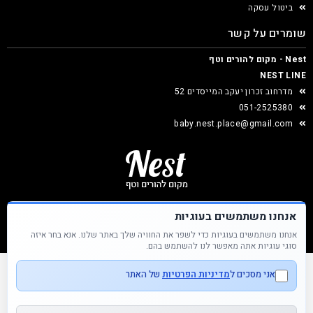
ביטול עסקה
שומרים על קשר
Nest - מקום להורים וטף
NEST LINE
מדרחוב זכרון יעקב המייסדים 52
051-2525380
baby.nest.place@gmail.com
אנחנו משתמשים בעוגיות
אנחנו משתמשים בעוגיות כדי לשפר את החוויה שלך באתר שלנו. אנא בחר איזה
Nest &copy כל הזכויות שמורות
סוגי עוגיות אתה מאפשר לנו להשתמש בהם.
אני מסכים ל
מדיניות הפרטיות
של האתר