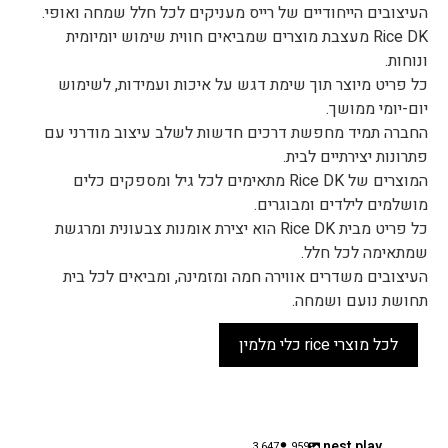
העיצובים הייחודיים של רייס מעניקים לכל חלל שמחה ואופי.
Rice DK מעצבת מוצרים שמביאים חווית שימוש יומיומית
ונוחות.
כל פריט מיוצר תוך שימת דגש על איכות ועמידות, לשימוש
יום-יומי ממושך.
החברה תמיד מחפשת דרכים חדשות לשלב עיצוב מודרני עם
פתרונות יצירתיים לבית.
המוצרים של Rice DK מתאימים לכל גיל ומספקים כלים
מושלמים לילדים ומבוגרים.
כל פריט מבית Rice DK הוא יצירת אומנות צבעונית ומרגשת
שמתאימה לכל חלל.
העיצובים משדרים אווירה חמה ומזמינה, ומביאים לכל בית
תחושת נועם ושמחה.
לכל מוצרי rice כלי מלמין
nest.play
3,647
959