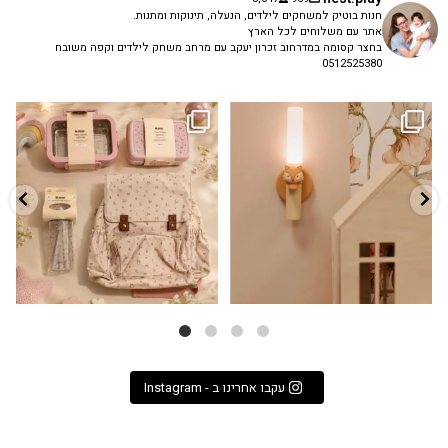
חנות בוטיק למשחקים לילדים, הנעלה, תינוקות ומתנות.
אתר עם משלוחים לכל הארץ
בחצר קסומה במדרחוב זכרון יעקב עם מרחב משחק לילדים וקפה משובח
0512525380
גם פריט עיצובי לחדר, גם מנורת לילה
✨ חוזרים למסגרת בסטייל! ✨
...
מרגיעה, וגם
...
הקולקציה החדשה
3
0
9
4
עקבו אחרינו ב - Instagram