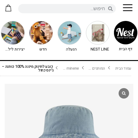
דף הבית
NEST LINE
הנעלה
חדש
יצירות לילדים - יצירה לילדים
כובע לתינוק מיננה 100% כותנה –
עמוד הבית
המותגים שלנו
minene מיננה
ג'ינס כחול