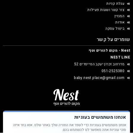
עגלת קניות
צור קשר ושעות פעילות
המגזין
אודות
ביטול עסקה
שומרים על קשר
Nest - מקום להורים וטף
NEST LINE
מדרחוב זכרון יעקב המייסדים 52
051-2525380
baby.nest.place@gmail.com
אנחנו משתמשים בעוגיות
אנחנו משתמשים בעוגיות כדי לשפר את החוויה שלך באתר שלנו. אנא בחר איזה
Nest &copy כל הזכויות שמורות
סוגי עוגיות אתה מאפשר לנו להשתמש בהם.