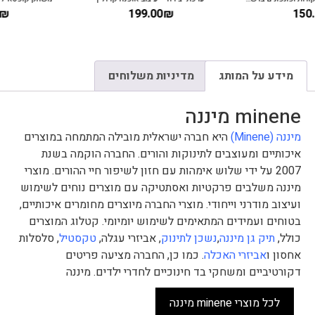
130.00
₪
199.00
₪
מידע על המותג
מדיניות משלוחים
minene מיננה
מיננה (Minene)
היא חברה ישראלית מובילה המתמחה במוצרים
איכותיים ומעוצבים לתינוקות והורים. החברה הוקמה בשנת
2007 על ידי שלוש אימהות עם חזון לשיפור חיי ההורים. מוצרי
מיננה משלבים פרקטיות ואסתטיקה עם מוצרים נוחים לשימוש
ועיצוב מודרני וייחודי. מוצרי החברה מיוצרים מחומרים איכותיים,
בטוחים ועמידים המתאימים לשימוש יומיומי. קטלוג המוצרים
כולל,
תיק גן מיננה
,
נשכן לתינוק
, אביזרי עגלה,
טקסטיל
, סלסלות
אחסון ו
אביזרי האכלה
. כמו כן, החברה מציעה פריטים
דקורטיביים ומשחקי בד חינוכיים לחדרי ילדים. מיננה
לכל מוצרי minene מיננה