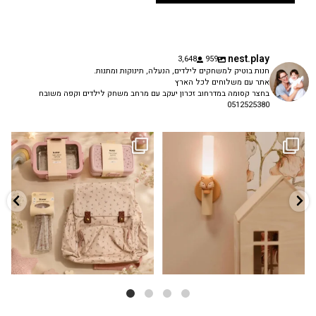
nest.play
3,648
959
חנות בוטיק למשחקים לילדים, הנעלה, תינוקות ומתנות.
אתר עם משלוחים לכל הארץ
בחצר קסומה במדרחוב זכרון יעקב עם מרחב משחק לילדים וקפה משובח
0512525380
גם פריט עיצובי לחדר, גם מנורת לילה
✨ חוזרים למסגרת בסטייל! ✨
...
מרגיעה, וגם
...
הקולקציה החדשה
3
0
9
4