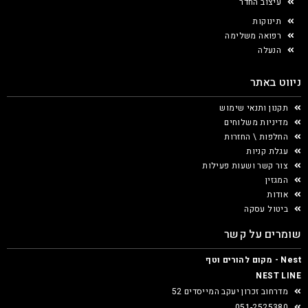
עיצוב החדר
תינוקות
רפואה משלימה
הנעלה
ניווט באתר
תקנון ותנאי שימוש
מדיניות משלוחים
החלפות \ החזרות
עגלת קניות
צור קשר ושעות פעילות
המגזין
אודות
ביטול עסקה
שומרים על קשר
Nest - מקום להורים וטף
NEST LINE
מדרחוב זכרון יעקב המייסדים 52
051-2525380