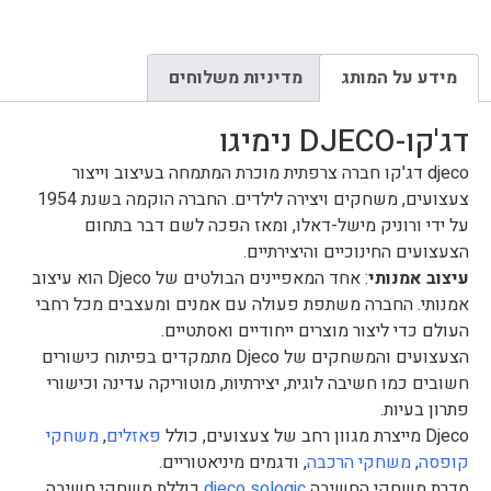
מידע על המותג
מדיניות משלוחים
דג'קו-DJECO נימיגו
djeco דג'קו חברה צרפתית מוכרת המתמחה בעיצוב וייצור
צעצועים, משחקים ויצירה לילדים. החברה הוקמה בשנת 1954
על ידי ורוניק מישל-דאלו, ומאז הפכה לשם דבר בתחום
הצעצועים החינוכיים והיצירתיים.
עיצוב אמנותי
: אחד המאפיינים הבולטים של Djeco הוא עיצוב
אמנותי. החברה משתפת פעולה עם אמנים ומעצבים מכל רחבי
העולם כדי ליצור מוצרים ייחודיים ואסתטיים.
הצעצועים והמשחקים של Djeco מתמקדים בפיתוח כישורים
חשובים כמו חשיבה לוגית, יצירתיות, מוטוריקה עדינה וכישורי
פתרון בעיות.
Djeco מייצרת מגוון רחב של צעצועים, כולל
פאזלים
,
משחקי
קופסה
,
משחקי הרכבה
, ודגמים מיניאטוריים.
סדרת משחקי החשיבה
djeco sologic
כוללת משחקי חשיבה