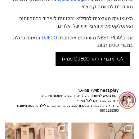
מאתגרים למשחק קבוצתי.
הצעצועים מעוצבים להפליא ומכוונים לעידוד ההתפתחות
האינטלקטואלית והיצירתית של הילדים.
אנו בNEST PLAY משווקים את חברת
DJECO
בגאווה גדולה
במשך שנים רבות.
לכל מוצרי דג'קו-DJECO נימיגו
nest.play
3,646
959
חנות בוטיק למשחקים לילדים, הנעלה, תינוקות ומתנות.
אתר עם משלוחים לכל הארץ
בחצר קסומה במדרחוב זכרון יעקב עם מרחב משחק לילדים וקפה משובח
0512525380
גם פריט עיצובי לחדר, גם מנורת לילה
✨ חוזרים למסגרת בסטייל! ✨
...
מרגיעה, וגם
...
הקולקציה החדשה