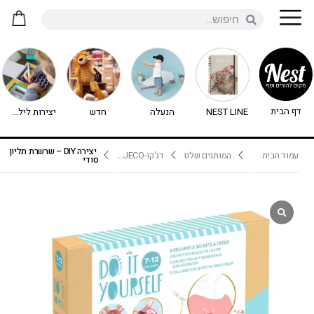
דף הבית
NEST LINE
הנעלה
חדש
יצירות לילדים - יצירה לילדים
יצירה DIY – שרשרת תליון
עמוד הבית
המותגים שלנו
דג'קו-DJECO נימיגו
סודי