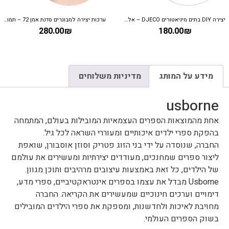
יצירה DIY בתים מיניאטורים DJECO – אלבה
ערכות יצירה למבוגרים סדנת אמן 72 – תמונת פסיפס
280.00
₪
180.00
₪
מידע על המותג
מדיניות משלוחים
usborne
אחת מהמוצאות הספרים העצמאיות המובילות בעולם, המתמחה
בהפקת ספרי ילדים איכותיים ומעוררי השראה לכל גיל.
החברה, שנוסדה על ידי בני הזוג פטריק וסוזן אוסבורן, שואפת
ליצור ספרים שמחנכים, מעודדים יצירתיות ומעשירים את עולמם
של הילדים, כל זאת באמצעות עיצובים מרהיבים ותוכן מגוון.
Usborne מבדל את עצמו בספרים אינטראקטיביים, ספרי מדע,
דימויים וערכים חינוכיים שמעשירים את הקריאה. החברה
מחויבת לאיכות ולחדשנות, ומספקת את ספרי הילדים המובילים
בשוק הספרים העולמי.