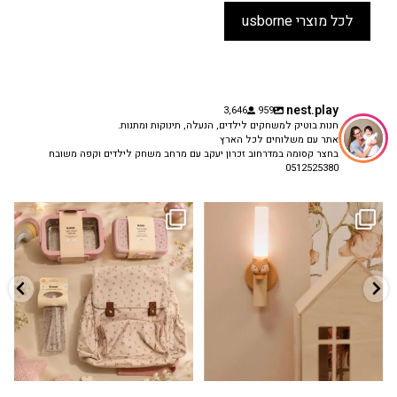
לכל מוצרי usborne
nest.play
3,646
959
חנות בוטיק למשחקים לילדים, הנעלה, תינוקות ומתנות.
אתר עם משלוחים לכל הארץ
בחצר קסומה במדרחוב זכרון יעקב עם מרחב משחק לילדים וקפה משובח
0512525380
גם פריט עיצובי לחדר, גם מנורת לילה
✨ חוזרים למסגרת בסטייל! ✨
...
מרגיעה, וגם
...
הקולקציה החדשה
3
0
9
4