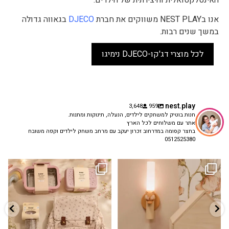
אנו בNEST PLAY משווקים את חברת
DJECO
בגאווה גדולה
במשך שנים רבות.
לכל מוצרי דג'קו-DJECO נימיגו
nest.play
3,648
959
חנות בוטיק למשחקים לילדים, הנעלה, תינוקות ומתנות.
אתר עם משלוחים לכל הארץ
בחצר קסומה במדרחוב זכרון יעקב עם מרחב משחק לילדים וקפה משובח
0512525380
גם פריט עיצובי לחדר, גם מנורת לילה
✨ חוזרים למסגרת בסטייל! ✨
...
מרגיעה, וגם
...
הקולקציה החדשה
3
0
9
4