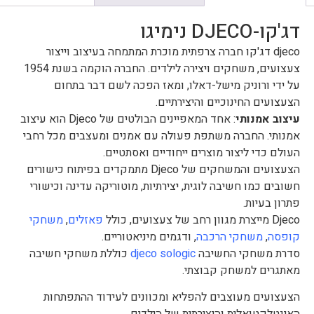
דג'קו-DJECO נימיגו
djeco דג'קו חברה צרפתית מוכרת המתמחה בעיצוב וייצור
צעצועים, משחקים ויצירה לילדים. החברה הוקמה בשנת 1954
על ידי ורוניק מישל-דאלו, ומאז הפכה לשם דבר בתחום
הצעצועים החינוכיים והיצירתיים.
עיצוב אמנותי
: אחד המאפיינים הבולטים של Djeco הוא עיצוב
אמנותי. החברה משתפת פעולה עם אמנים ומעצבים מכל רחבי
העולם כדי ליצור מוצרים ייחודיים ואסתטיים.
הצעצועים והמשחקים של Djeco מתמקדים בפיתוח כישורים
חשובים כמו חשיבה לוגית, יצירתיות, מוטוריקה עדינה וכישורי
פתרון בעיות.
Djeco מייצרת מגוון רחב של צעצועים, כולל
פאזלים
,
משחקי
קופסה
,
משחקי הרכבה
, ודגמים מיניאטוריים.
סדרת משחקי החשיבה
djeco sologic
כוללת משחקי חשיבה
מאתגרים למשחק קבוצתי.
הצעצועים מעוצבים להפליא ומכוונים לעידוד ההתפתחות
האינטלקטואלית והיצירתית של הילדים.