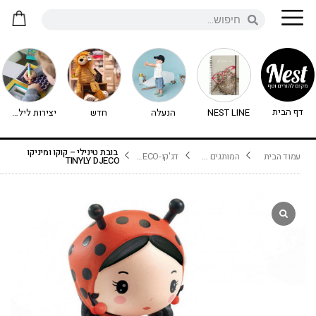
דף הבית
NEST LINE
הנעלה
חדש
יצירות לילדים - יצירה לילדים
בובת טינילי – קוקו ומיניקו
עמוד הבית
המותגים שלנו
דג'קו-DJECO נימיגו
TINYLY DJECO