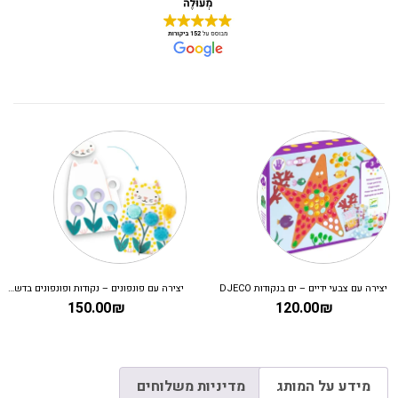
עם פונפונים – נקודות ופונפונים בדשא DJECO
ערכת יצירה – עיצוב אופנה קרולין
משחק קופסא לילדים – קריסטלים ב
130.00
₪
199.00
₪
מידע על המותג
מדיניות משלוחים