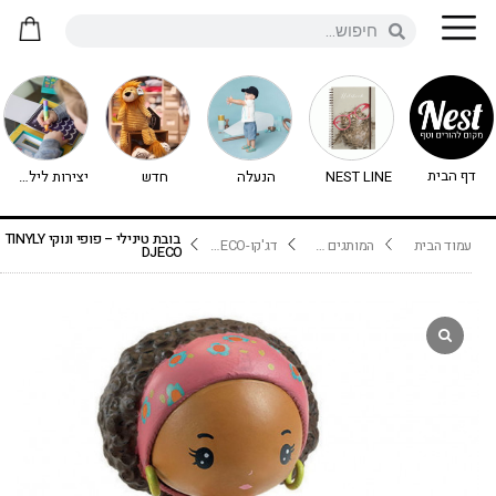
דף הבית
NEST LINE
הנעלה
חדש
יצירות לילדים - יצירה לילדים
בובת טינילי – פופי ונוקי TINYLY
עמוד הבית
המותגים שלנו
דג'קו-DJECO נימיגו
DJECO