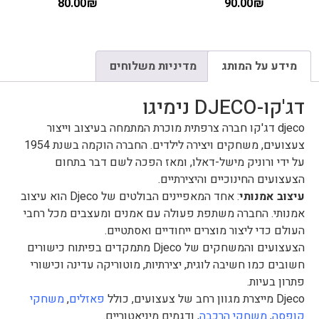
80.00
₪
90.00
₪
מידע על המותג
מדיניות משלוחים
דג'קו-DJECO נימיגו
djeco דג'קו חברה צרפתית מוכרת המתמחה בעיצוב וייצור
צעצועים, משחקים ויצירה לילדים. החברה הוקמה בשנת 1954
על ידי ורוניק מישל-דאלו, ומאז הפכה לשם דבר בתחום
הצעצועים החינוכיים והיצירתיים.
עיצוב אמנותי
: אחד המאפיינים הבולטים של Djeco הוא עיצוב
אמנותי. החברה משתפת פעולה עם אמנים ומעצבים מכל רחבי
העולם כדי ליצור מוצרים ייחודיים ואסתטיים.
הצעצועים והמשחקים של Djeco מתמקדים בפיתוח כישורים
חשובים כמו חשיבה לוגית, יצירתיות, מוטוריקה עדינה וכישורי
פתרון בעיות.
Djeco מייצרת מגוון רחב של צעצועים, כולל
פאזלים
,
משחקי
קופסה
,
משחקי הרכבה
, ודגמים מיניאטוריים.