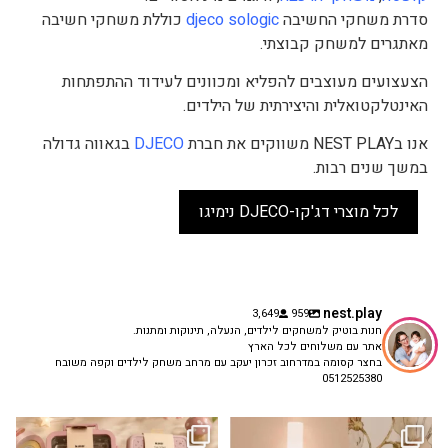
סדרת משחקי החשיבה
djeco sologic
כוללת משחקי חשיבה
מאתגרים למשחק קבוצתי.
הצעצועים מעוצבים להפליא ומכוונים לעידוד ההתפתחות
האינטלקטואלית והיצירתית של הילדים.
אנו בNEST PLAY משווקים את חברת
DJECO
בגאווה גדולה
במשך שנים רבות.
לכל מוצרי דג'קו-DJECO נימיגו
nest.play
3,649
959
חנות בוטיק למשחקים לילדים, הנעלה, תינוקות ומתנות.
אתר עם משלוחים לכל הארץ
בחצר קסומה במדרחוב זכרון יעקב עם מרחב משחק לילדים וקפה משובח
0512525380
גם פריט עיצובי לחדר, גם מנורת לילה
✨ חוזרים למסגרת בסטייל! ✨
...
מרגיעה, וגם