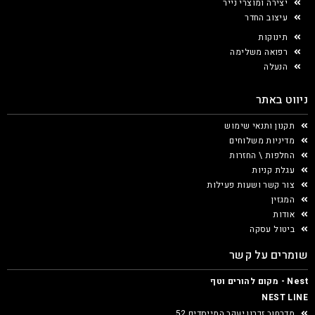
יצירה ומוצרי נייר
עיצוב החדר
תינוקות
רפואה משלימה
הנעלה
ניווט באתר
תקנון ותנאי שימוש
מדיניות משלוחים
החלפות \ החזרות
עגלת קניות
צור קשר ושעות פעילות
המגזין
אודות
ביטול עסקה
שומרים על קשר
Nest - מקום להורים וטף
NEST LINE
מדרחוב זכרון יעקב המייסדים 52