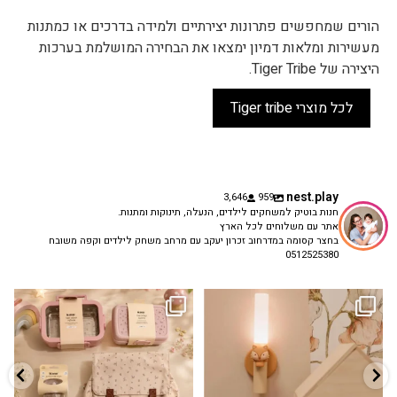
הורים שמחפשים פתרונות יצירתיים ולמידה בדרכים או כמתנות
מעשירות ומלאות דמיון ימצאו את הבחירה המושלמת בערכות
היצירה של Tiger Tribe.
לכל מוצרי Tiger tribe
nest.play
3,646
959
חנות בוטיק למשחקים לילדים, הנעלה, תינוקות ומתנות.
אתר עם משלוחים לכל הארץ
בחצר קסומה במדרחוב זכרון יעקב עם מרחב משחק לילדים וקפה משובח
0512525380
גם פריט עיצובי לחדר, גם מנורת לילה
✨ חוזרים למסגרת בסטייל! ✨
...
מרגיעה, וגם
...
הקולקציה החדשה
3
0
9
4