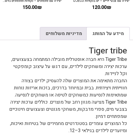
יצירה עם צבעי ידיים – ים בנקודות DJECO
יצירה עם פונפונים – נקודות ופונפונים בדשא DJECO
150.00
₪
120.00
₪
מידע על המותג
מדיניות משלוחים
Tiger tribe
Tiger Tribe היא חברה אוסטרלית מובילה המתמחה בצעצועים,
ערכות יצירה ומשחקים לילדים, עם דגש על עיצוב קומפקטי
וקל לניידות.
החברה מתאימה את המוצרים שלה להעסיק ילדים בצורה
חווייתית ויצירתית. בבית ובמיוחד בדרכים, בזכות אריזות נוחות
שמתאימות לנסיעות כמשחקים לטיסה או משחקים לנסיעה.
Tiger Tribe מציעה מגוון רחב של מוצרים. כוללים ערכות יצירה
בצבעי מים, ספרי מדבקות, משחקי מגנטים וצעצועים חינוכיים
שמפתחים דמיון.
כל המוצרים עומדים בסטנדרטים מחמירים של בטיחות ואיכות,
ומיועדים לילדים בגילאי 3–12.