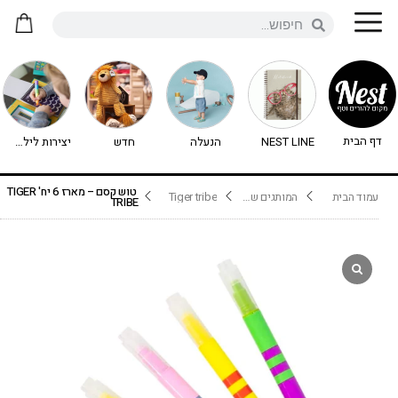
דף הבית
NEST LINE
הנעלה
חדש
יצירות לילדים - יצירה לילדים
טוש קסם – מארז 6 יח' TIGER
עמוד הבית
המותגים שלנו
Tiger tribe
TRIBE