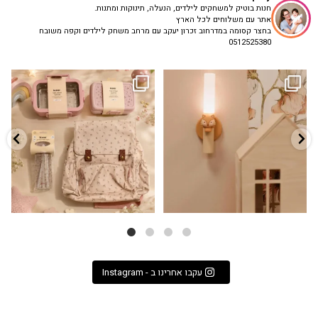
חנות בוטיק למשחקים לילדים, הנעלה, תינוקות ומתנות.
אתר עם משלוחים לכל הארץ
בחצר קסומה במדרחוב זכרון יעקב עם מרחב משחק לילדים וקפה משובח
0512525380
גם פריט עיצובי לחדר, גם מנורת לילה
✨ חוזרים למסגרת בסטייל! ✨
...
מרגיעה, וגם
...
הקולקציה החדשה
3
0
9
4
עקבו אחרינו ב - Instagram