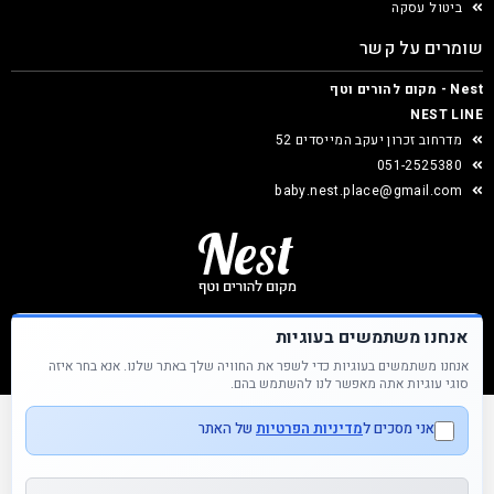
ביטול עסקה
שומרים על קשר
Nest - מקום להורים וטף
NEST LINE
מדרחוב זכרון יעקב המייסדים 52
051-2525380
baby.nest.place@gmail.com
אנחנו משתמשים בעוגיות
אנחנו משתמשים בעוגיות כדי לשפר את החוויה שלך באתר שלנו. אנא בחר איזה
Nest &copy כל הזכויות שמורות
סוגי עוגיות אתה מאפשר לנו להשתמש בהם.
אני מסכים ל
מדיניות הפרטיות
של האתר