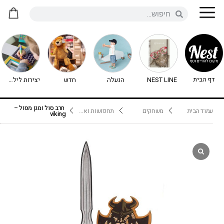
דף הבית
NEST LINE
הנעלה
חדש
יצירות לילדים - יצירה לילדים
חרב סול ומגן מסול –
עמוד הבית
משחקים
תחפושות ואביזרים
viking