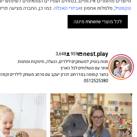
מיוצרים מחומרים איכותיים, בטוחים ועמידים המתאימים לשימוש יומי
טקסטיל
, סלסלות אחסון ו
אביזרי האכלה
. כמו כן, החברה מציעה פריט
לכל מוצרי minene מיננה
nest.play
3,648
959
חנות בוטיק למשחקים לילדים, הנעלה, תינוקות ומתנות.
אתר עם משלוחים לכל הארץ
בחצר קסומה במדרחוב זכרון יעקב עם מרחב משחק לילדים וקפה
0512525380
כשפתחתי את החנות חלמתי ליצור מקום שהייתי
הבובה הכי מתוקה הגיעה אלינו!
...
שמחה
...
האף של הכ
7
0
39
16