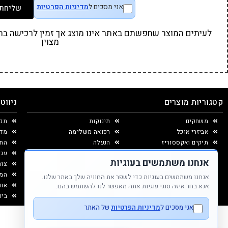
אני מסכים ל
מדיניות הפרטיות
שליחת 
לעיתים המוצר שחפשתם באתר אינו מוצג אך זמין לרכישה בחנו
מצוין
קטגוריות מוצרים
ניווט
משחקים
תינוקות
תקנ
אביזרי אוכל
רפואה משלימה
מדי
תיקים ואקססוריז
הנעלה
החל
יצירה ומוצרי נייר
עגל
אנחנו משתמשים בעוגיות
עיצוב החדר
צור
המג
אנחנו משתמשים בעוגיות כדי לשפר את החוויה שלך באתר שלנו.
אוד
אנא בחר איזה סוגי עוגיות אתה מאפשר לנו להשתמש בהם.
ביט
אני מסכים ל
מדיניות הפרטיות
של האתר