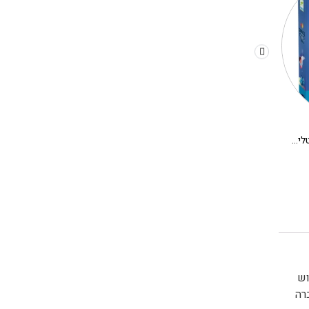
משחק קופסא לילדים – קריסטלים בחלל
יצירה DIY בתים מיניאטורים DJECO – אלבה
280.00
₪
180.00
₪
בשנת 2007 על ידי שלוש
רה