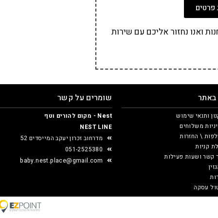
פרטים
ת ואנו נחזור אליכם עם שירות
 באתר
שומרים על קשר
ון ותנאי שימוש
Nest - מקום להורים וטף
ניות משלוחים
NEST LINE
פות \ החזרות
מדרחוב זכרון יעקב המייסדים 52
ת קניות
051-2525380
 קשר ושעות פעילות
baby.nest.place@gmail.com
זין
ות
ול עסקה