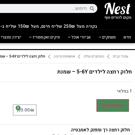
בקניה מעל 250
₪
שליח חינם, מעל 150₪ שליח ב-14.90₪
חדש
משחקים
אביזרי אוכל
תיקים ואקססוריז
יצירה ומוצרי 
עמוד הבית
המותגים שלנו
minene מיננה
חלוק רחצה לילדים 5-6Y – שמנת
חלוק רחצה לילדים 5-6Y – שמנת
1 במלאי
הוספה לסל
0
₪
0.00
חלוק רחצה רך ומפנק לאמבטיה.