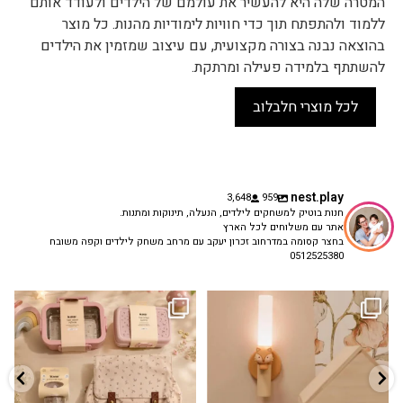
המטרה שלה היא להעשיר את עולמם של הילדים ולעודד אותם
ללמוד ולהתפתח תוך כדי חוויות לימודיות מהנות. כל מוצר
בהוצאה נבנה בצורה מקצועית, עם עיצוב שמזמין את הילדים
להשתתף בלמידה פעילה ומרתקת.
לכל מוצרי חלבלוב
nest.play
3,648
959
חנות בוטיק למשחקים לילדים, הנעלה, תינוקות ומתנות.
אתר עם משלוחים לכל הארץ
בחצר קסומה במדרחוב זכרון יעקב עם מרחב משחק לילדים וקפה משובח
0512525380
גם פריט עיצובי לחדר, גם מנורת לילה
✨ חוזרים למסגרת בסטייל! ✨
...
מרגיעה, וגם
...
הקולקציה החדשה
3
0
9
4