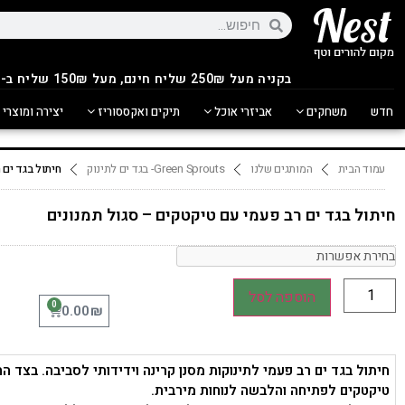
בקניה מעל 250
₪
שליח חינם, מעל 150₪ שליח ב-14.90₪
חדש
משחקים
אביזרי אוכל
תיקים ואקססוריז
יצירה ומוצרי 
עמוד הבית
המותגים שלנו
Green Sprouts- בגד ים לתינוק
חיתול בגד ים 
חיתול בגד ים רב פעמי עם טיקטקים – סגול תמנונים
הוספה לסל
0
₪
0.00
חיתול בגד ים רב פעמי לתינוקות מסנן קרינה וידידותי לסביבה. בצד הח
טיקטקים לפתיחה והלבשה לנוחות מירבית.