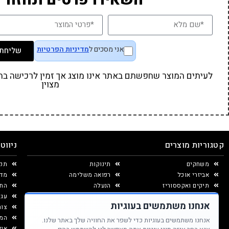
אני מסכים ל
מדיניות הפרטיות
שליחת 
לעיתים המוצר שחפשתם באתר אינו מוצג אך זמין לרכישה בחנו
מצוין
קטגוריות מוצרים
ניווט
משחקים
תינוקות
תקנ
אביזרי אוכל
רפואה משלימה
מדי
תיקים ואקססוריז
הנעלה
החל
יצירה ומוצרי נייר
עגל
אנחנו משתמשים בעוגיות
עיצוב החדר
צור
המג
אנחנו משתמשים בעוגיות כדי לשפר את החוויה שלך באתר שלנו.
אוד