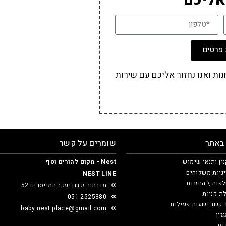
פרטים
ת ואנו נחזור אליכם עם שירות
 באתר
שומרים על קשר
ון ותנאי שימוש
Nest - מקום להורים וטף
ניות משלוחים
NEST LINE
פות \ החזרות
מדרחוב זכרון יעקב המייסדים 52
ת קניות
051-2525380
 קשר ושעות פעילות
baby.nest.place@gmail.com
זין
ות