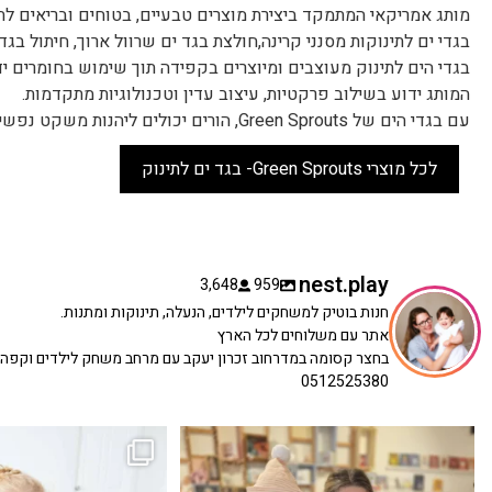
מותג אמריקאי המתמקד ביצירת מוצרים טבעיים, בטוחים ובריאים לתי
בגדי ים לתינוקות מסנני קרינה,חולצת בגד ים שרוול ארוך, חיתול בגד 
בגדי הים לתינוק מעוצבים ומיוצרים בקפידה תוך שימוש בחומרים יד
המותג ידוע בשילוב פרקטיות, עיצוב עדין וטכנולוגיות מתקדמות.
עם בגדי הים של Green Sprouts, הורים יכולים ליהנות משקט נפשי וממוצרים שנוצרו מתוך דאגה אמיתית לעתיד הילדים והעולם.
לכל מוצרי Green Sprouts- בגד ים לתינוק
nest.play
3,648
959
חנות בוטיק למשחקים לילדים, הנעלה, תינוקות ומתנות.
אתר עם משלוחים לכל הארץ
בחצר קסומה במדרחוב זכרון יעקב עם מרחב משחק לילדים וקפה
0512525380
כשפתחתי את החנות חלמתי ליצור מקום שהייתי
הבובה הכי מתוקה הגיעה אלינו!
...
שמחה
...
האף של הכ