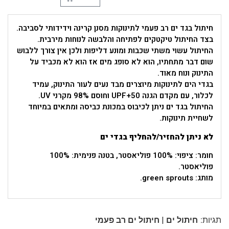
חיתול בגד ים רב פעמי לתינוקות מסנן קרינה וידידותי לסביבה.
בצד החיתול טיקטקים לפתיחה והלבשה לנוחות מירבית.
החיתול עשוי משתי שכבות ומונע דליפות ולכן אין צורך ללבוש
שום דבר מתחתיו, הוא לא סופג מים אז הוא לא מכביד על
התינוק ונוח מאוד.
בגדי הים לתינוקות מיוצרים מבד נעים לעור התינוק, עמיד
לכלור, עם מקדם הגנה UPF+50 וחוסם 98% מקרני UV.
החיתול בגד ים ניתן לכיבוס במכונת כביסה ומתאים במיוחד
לשחיית תינוקות.
לא ניתן להחזיר/להחליף בגדי ים
חומר: ציפוי: 100% פוליאסטר, בטנה פנימית: 100%
פוליאסטר.
מותג: green sprouts.
|
תגיות:
חיתול ים
חיתול ים רב פעמי