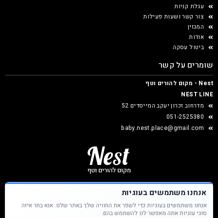
עגלת קניות
צור קשר ושעות פעילות
המגזין
אודות
ביטול עסקה
שומרים על קשר
Nest - מקום להורים וטף
NEST LINE
מדרחוב זכרון יעקב המייסדים 52
051-2525380
baby.nest.place@gmail.com
אנחנו משתמשים בעוגיות
אנחנו משתמשים בעוגיות כדי לשפר את החוויה שלך באתר שלנו. אנא בחר איזה
Nest &copy כל הזכויות שמורות
סוגי עוגיות אתה מאפשר לנו להשתמש בהם.