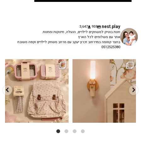
nest.play
3,647
959
חנות בוטיק למשחקים לילדים, הנעלה, תינוקות ומתנות.
אתר עם משלוחים לכל הארץ
בחצר קסומה במדרחוב זכרון יעקב עם מרחב משחק לילדים וקפה משובח
0512525380
גם פריט עיצובי לחדר, גם מנורת לילה
✨ חוזרים למסגרת בסטייל! ✨
...
מרגיעה, וגם
...
הקולקציה החדשה
3
0
9
4