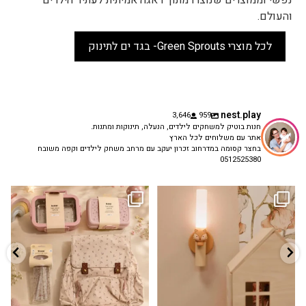
נפשי וממוצרים שנוצרו מתוך דאגה אמיתית לעתיד הילדים
והעולם.
לכל מוצרי Green Sprouts- בגד ים לתינוק
nest.play
3,646
959
חנות בוטיק למשחקים לילדים, הנעלה, תינוקות ומתנות.
אתר עם משלוחים לכל הארץ
בחצר קסומה במדרחוב זכרון יעקב עם מרחב משחק לילדים וקפה משובח
0512525380
גם פריט עיצובי לחדר, גם מנורת לילה
✨ חוזרים למסגרת בסטייל! ✨
...
מרגיעה, וגם
...
הקולקציה החדשה
3
0
9
4