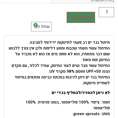
הוספה לסל
0
₪
0.00
חיתול בגד ים רב פעמי לתינוקות ידידותי לסביבה.
החיתול עשוי משתי שכבות ומונע דליפות ולכן אין צורך ללבוש
שום דבר מתחתיו, הוא לא סופג מים אז הוא לא מכביד על
התינוק ונוח מאוד.
החיתול עשוי מבד נעים לעור התינוק, עמיד לכלור, עם מקדם
הגנה UPF+50 וחוסם 98% מקרני UV.
החיתול בגד ים ניתן לכיבוס במכונת כביסה ומתאים במיוחד
לשחיית תינוקות.
לא ניתן להחזיר/להחליף בגדי ים
חומר: ציפוי: 100% פוליאסטר, בטנה פנימית: 100%
פוליאסטר.
מותג: green sprouts.