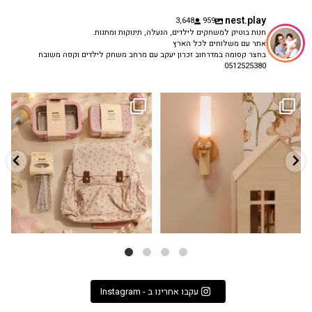
nest.play
3,648
959
חנות בוטיק למשחקים לילדים, הנעלה, תינוקות ומתנות.
אתר עם משלוחים לכל הארץ
בחצר קסומה במדרחוב זכרון יעקב עם מרחב משחק לילדים וקפה משובח
0512525380
גם פריט עיצובי לחדר, גם מנורת לילה
✨ חוזרים למסגרת בסטייל! ✨
...
מרגיעה, וגם
...
הקולקציה החדשה
3
0
9
4
עקבו אחרינו ב - Instagram