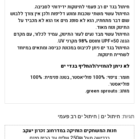
חיתול בגד ים רב פעמי לתינוקות ידידותי לסביבה.
החיתול עשוי משתי שכבות ומונע דליפות ולכן אין צורך ללבוש
שום דבר מתחתיו, הוא לא סופג מים אז הוא לא מכביד על
התינוק ונוח מאוד.
החיתול עשוי מבד נעים לעור התינוק, עמיד לכלור, עם מקדם
הגנה UPF+50 וחוסם 98% מקרני UV.
החיתול בגד ים ניתן לכיבוס במכונת כביסה ומתאים במיוחד
לשחיית תינוקות.
לא ניתן להחזיר/להחליף בגדי ים
חומר: ציפוי: 100% פוליאסטר, בטנה פנימית: 100%
פוליאסטר.
מותג: green sprouts.
|
תגיות:
חיתול ים
חיתול ים רב פעמי
חנות המשחקים הותיקה במדרחוב זכרון יעקב
ברכישה מעל 250₪ שליח עד הבית חינם