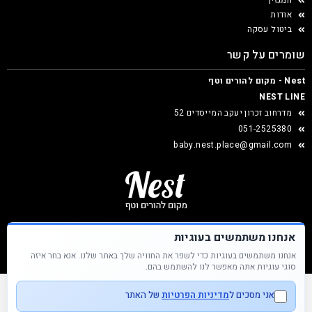
המגזין
אודות
ביטול עסקה
שומרים על קשר
Nest - מקום להורים וטף
NEST LINE
מדרחוב זכרון יעקב המייסדים 52
051-2525380
baby.nest.place@gmail.com
אנחנו משתמשים בעוגיות
אנחנו משתמשים בעוגיות כדי לשפר את החוויה שלך באתר שלנו. אנא בחר איזה
Nest &copy כל הזכויות שמורות
סוגי עוגיות אתה מאפשר לנו להשתמש בהם.
אני מסכים ל
מדיניות הפרטיות
של האתר