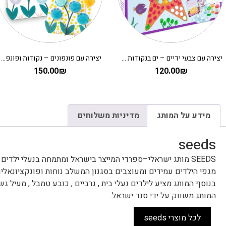
יצירה עם צבעי ידיים – ים בנקודות DJECO
יצירה עם פונפונים – נקודות ופונפונים בדשא DJECO
150.00
₪
120.00
₪
מידע על המותג
מדיניות משלוחים
seeds
SEEDS מותג ישראלי–ספרדי המייצר בישראל ומתמחה בנעלי ילדים וביגוד.
מגפי הילדים עמידים ומעוצבים בסגנון המשלב נוחות ופונקציונאליו
בנוסף המותג מציע לילדים נעלי בית , גרביים , כובע טמבל , מעיל גשם
המותג משווק על ידי סנד ישראל.
לכל מוצרי seeds