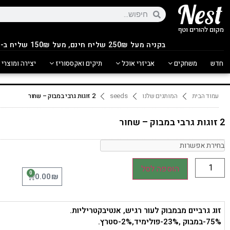
בקניה מעל 250
₪
שליח חינם, מעל 150₪ שליח ב-14.90₪
חדש
משחקים
אביזרי אוכל
תיקים ואקססוריז
יצירה ומוצרי 
עמוד הבית
המותגים שלנו
seeds
2 זוגות גרבי במבוק – שחור
2 זוגות גרבי במבוק – שחור
הוספה לסל
0
₪
0.00
זוג גרביים מבמבוק לעור רגיש, אנטיבקטריליות.
75%-במבוק ,23%-פולימיד,2%-סטרץ.