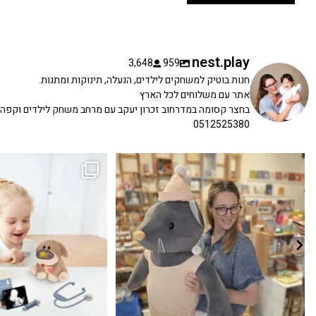
nest.play
3,648
959
חנות בוטיק למשחקים לילדים, הנעלה, תינוקות ומתנות.
אתר עם משלוחים לכל הארץ
בחצר קסומה במדרחוב זכרון יעקב עם מרחב משחק לילדים וקפה
0512525380
כשפתחתי את החנות חלמתי ליצור מקום שהייתי
הבובה הכי מתוקה הגיעה אלינו!
...
שמחה
...
האף של הכ
7
0
39
16