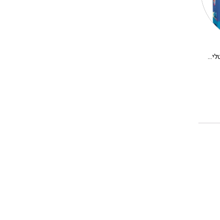
משחק קופסא לילדים – קריסטלים בחלל
יצירה DIY בתים מיניאטורים DJECO – אלבה
280.00
₪
180.00
₪