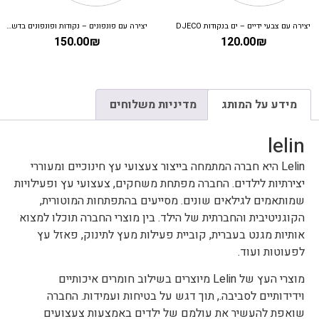
יצירה עם צבעי ידיים – ים בנקודות DJECO
יצירה עם פונפונים – נקודות ופונפונים בדשא DJECO
150.00
₪
120.00
₪
מידע על המותג
מדיניות משלוחים
lelin
Lelin היא חברה המתמחה בייצור צעצועי עץ חינוכיים ומעוררי
יצירתיות לילדים. החברה מפתחת משחקים, צעצועי עץ ופעילויות
שמותאמים לגילאים שונים. מסייעים בהתפתחות המוטורית,
הקוגניטיבית והחברתית של הילד. בין מוצרי החברה תוכלו למצוא
אותיות מגנט בעברית, קוביית פעילות מעץ לתינוק, פאזל עץ
לפעוטות ועוד.
מוצרי העץ של Lelin מיוצרים בשילוב חומרים איכותיים
וידידותיים לסביבה., תוך דגש על בטיחות ועמידות. החברה
שואפת להעשיר את עולמם של ילדים באמצעות צעצועים