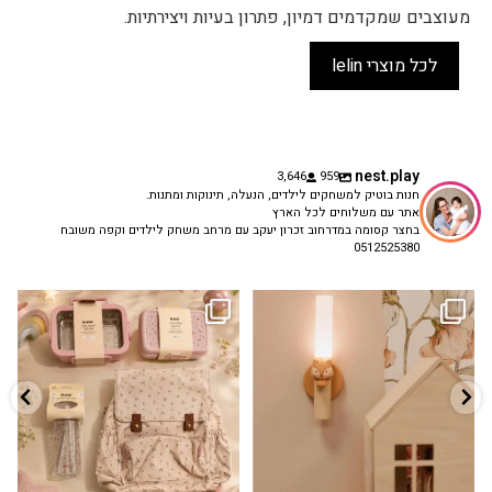
מעוצבים שמקדמים דמיון, פתרון בעיות ויצירתיות.
לכל מוצרי lelin
nest.play
3,646
959
חנות בוטיק למשחקים לילדים, הנעלה, תינוקות ומתנות.
אתר עם משלוחים לכל הארץ
בחצר קסומה במדרחוב זכרון יעקב עם מרחב משחק לילדים וקפה משובח
0512525380
גם פריט עיצובי לחדר, גם מנורת לילה
✨ חוזרים למסגרת בסטייל! ✨
...
מרגיעה, וגם
...
הקולקציה החדשה
3
0
9
4