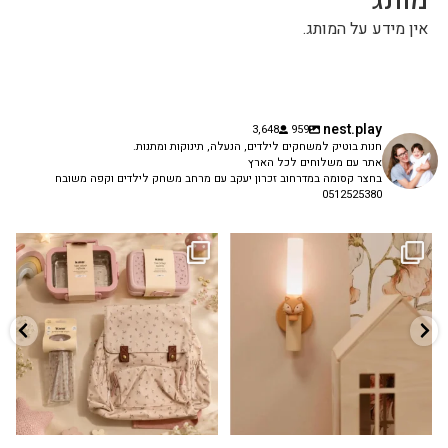
מותג
אין מידע על המותג.
nest.play
3,648
959
חנות בוטיק למשחקים לילדים, הנעלה, תינוקות ומתנות.
אתר עם משלוחים לכל הארץ
בחצר קסומה במדרחוב זכרון יעקב עם מרחב משחק לילדים וקפה משובח
0512525380
גם פריט עיצובי לחדר, גם מנורת לילה
✨ חוזרים למסגרת בסטייל! ✨
...
מרגיעה, וגם
...
הקולקציה החדשה
3
0
9
4