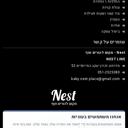
החלפות \ החזרות
עגלת קניות
צור קשר ושעות פעילות
המגזין
אודות
ביטול עסקה
שומרים על קשר
Nest - מקום להורים וטף
NEST LINE
מדרחוב זכרון יעקב המייסדים 52
051-2525380
baby.nest.place@gmail.com
אנחנו משתמשים בעוגיות
אנחנו משתמשים בעוגיות כדי לשפר את החוויה שלך באתר שלנו. אנא בחר איזה
Nest &copy כל הזכויות שמורות