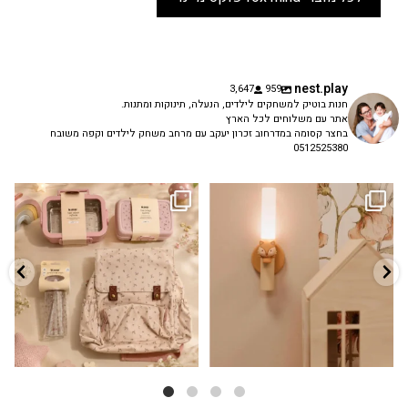
nest.play
3,647
959
חנות בוטיק למשחקים לילדים, הנעלה, תינוקות ומתנות.
אתר עם משלוחים לכל הארץ
בחצר קסומה במדרחוב זכרון יעקב עם מרחב משחק לילדים וקפה משובח
0512525380
גם פריט עיצובי לחדר, גם מנורת לילה
✨ חוזרים למסגרת בסטייל! ✨
...
מרגיעה, וגם
...
הקולקציה החדשה
3
0
9
4