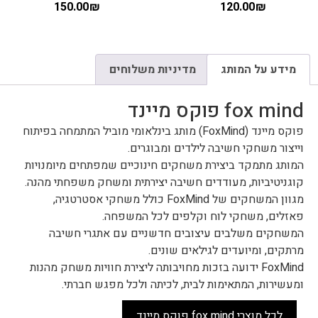
150.00
₪
120.00
₪
מידע על המותג
מדיניות משלוחים
fox mind פוקס מיינד
פוקס מיינד (FoxMind) מותג בינלאומי מוביל המתמחה בפיתוח
וייצור משחקי חשיבה לילדים ומבוגרים.
המותג מתמקד ביצירת משחקים חינוכיים שמפתחים מיומנויות
קוגניטיביות, מעודדים חשיבה יצירתית ומשחק משפחתי מהנה.
מגוון המשחקים של FoxMind כולל משחקי אסטרטגיה,
פאזלים, משחקי לוח וקלפים לכל המשפחה.
המשחקים משלבים עיצובים חדשניים עם אתגרי חשיבה
מרתקים, ומיועדים לגילאים שונים.
FoxMind ידועה בזכות מחויבותה ליצירת חוויות משחק מהנות
ומעשירות, המתאימות לבית, לכיתה ולכל מפגש חברתי.
לכל מוצרי fox mind פוקס מיינד