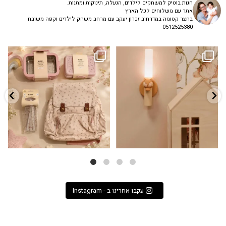
חנות בוטיק למשחקים לילדים, הנעלה, תינוקות ומתנות.
אתר עם משלוחים לכל הארץ
בחצר קסומה במדרחוב זכרון יעקב עם מרחב משחק לילדים וקפה משובח
0512525380
גם פריט עיצובי לחדר, גם מנורת לילה
✨ חוזרים למסגרת בסטייל! ✨
...
מרגיעה, וגם
...
הקולקציה החדשה
3
0
9
4
עקבו אחרינו ב - Instagram