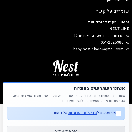
ביטול עסקה
שומרים על קשר
Nest - מקום להורים וטף
NEST LINE
מדרחוב זכרון יעקב המייסדים 52
051-2525380
baby.nest.place@gmail.com
אנחנו משתמשים בעוגיות
אנחנו משתמשים בעוגיות כדי לשפר את החוויה שלך באתר שלנו. אנא בחר איזה
Nest &copy כל הזכויות שמורות
סוגי עוגיות אתה מאפשר לנו להשתמש בהם.
אני מסכים ל
מדיניות הפרטיות
של האתר
בחר סוגי עוגיות