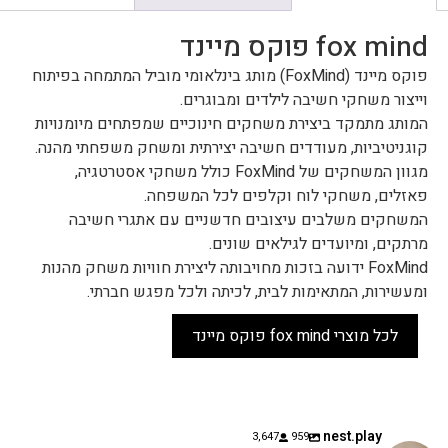
fox mind פוקס מיינד
פוקס מיינד (FoxMind) מותג בינלאומי מוביל המתמחה בפיתוח
וייצור משחקי חשיבה לילדים ומבוגרים.
המותג מתמקד ביצירת משחקים חינוכיים שמפתחים מיומנויות
קוגניטיביות, מעודדים חשיבה יצירתית ומשחק משפחתי מהנה.
מגוון המשחקים של FoxMind כולל משחקי אסטרטגיה,
פאזלים, משחקי לוח וקלפים לכל המשפחה.
המשחקים משלבים עיצובים חדשניים עם אתגרי חשיבה
מרתקים, ומיועדים לגילאים שונים.
FoxMind ידועה בזכות מחויבותה ליצירת חוויות משחק מהנות
ומעשירות, המתאימות לבית, לכיתה ולכל מפגש חברתי.
לכל מוצרי fox mind פוקס מיינד
nest.play
3,647
959