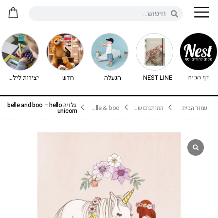
דף הבית
NEST LINE
הנעלה
חדש
יצירות לילדים - יצירה לילדים
גלויה belle and boo – hello
עמוד הבית
המותגים שלנו
belle & boo בלה אנד בו
unicorn