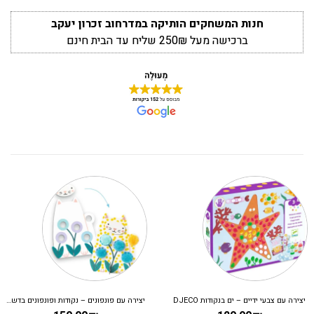
חנות המשחקים הותיקה במדרחוב זכרון יעקב
ברכישה מעל 250₪ שליח עד הבית חינם
יצירה עם צבעי ידיים – ים בנקודות DJECO
יצירה עם פונפונים – נקודות ופונפונים בדשא DJECO