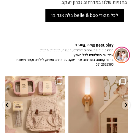
בחנויות שלנו במדרחוב זכרון יעקב.
לכל מוצרי belle & boo בלה אנד בו
nest.play
3,648
959
חנות בוטיק למשחקים לילדים, הנעלה, תינוקות ומתנות.
אתר עם משלוחים לכל הארץ
בחצר קסומה במדרחוב זכרון יעקב עם מרחב משחק לילדים וקפה משובח
0512525380
גם פריט עיצובי לחדר, גם מנורת לילה
✨ חוזרים למסגרת בסטייל! ✨
...
מרגיעה, וגם
...
הקולקציה החדשה
3
0
9
4