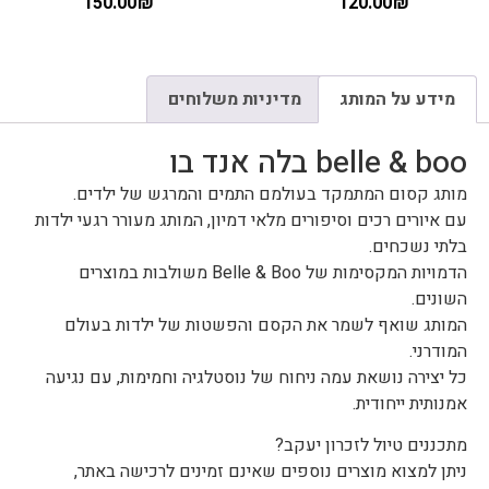
150.00
₪
120.00
₪
מידע על המותג
מדיניות משלוחים
belle & boo בלה אנד בו
מותג קסום המתמקד בעולמם התמים והמרגש של ילדים.
עם איורים רכים וסיפורים מלאי דמיון, המותג מעורר רגעי ילדות
בלתי נשכחים.
הדמויות המקסימות של Belle & Boo משולבות במוצרים
השונים.
המותג שואף לשמר את הקסם והפשטות של ילדות בעולם
המודרני.
כל יצירה נושאת עמה ניחוח של נוסטלגיה וחמימות, עם נגיעה
אמנותית ייחודית.
מתכננים טיול לזכרון יעקב?
ניתן למצוא מוצרים נוספים שאינם זמינים לרכישה באתר,