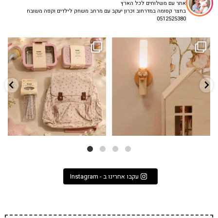
אתר עם משלוחים לכל הארץ
בחצר קסומה במדרחוב זכרון יעקב עם מרחב משחק לילדים וקפה משובח
0512525380
גם פריט עיצובי לחדר, גם מנורת לילה
✨ חוזרים למסגרת בסטייל! ✨
...
מרגיעה, וגם
...
הקולקציה החדשה
3
0
9
4
עקבו אחרינו ב - Instagram