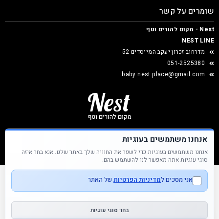
שומרים על קשר
Nest - מקום להורים וטף
NEST LINE
מדרחוב זכרון יעקב המייסדים 52
051-2525380
baby.nest.place@gmail.com
אנחנו משתמשים בעוגיות
אנחנו משתמשים בעוגיות כדי לשפר את החוויה שלך באתר שלנו. אנא בחר איזה
Nest &copy כל הזכויות שמורות
סוגי עוגיות אתה מאפשר לנו להשתמש בהם.
אני מסכים ל
מדיניות הפרטיות
של האתר
בחר סוגי עוגיות