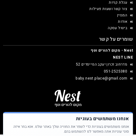
עגלת קניות
צור קשר ושעות פעילות
המגזין
אודות
ביטול עסקה
שומרים על קשר
Nest - מקום להורים וטף
NEST LINE
מדרחוב זכרון יעקב המייסדים 52
051-2525380
baby.nest.place@gmail.com
אנחנו משתמשים בעוגיות
אנחנו משתמשים בעוגיות כדי לשפר את החוויה שלך באתר שלנו. אנא בחר איזה
Nest &copy כל הזכויות שמורות
סוגי עוגיות אתה מאפשר לנו להשתמש בהם.