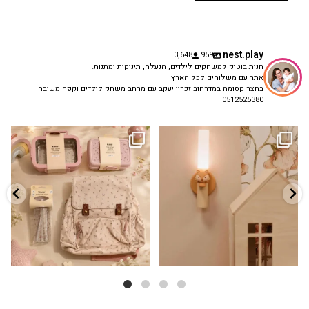
nest.play
3,648
959
חנות בוטיק למשחקים לילדים, הנעלה, תינוקות ומתנות.
אתר עם משלוחים לכל הארץ
בחצר קסומה במדרחוב זכרון יעקב עם מרחב משחק לילדים וקפה משובח
0512525380
גם פריט עיצובי לחדר, גם מנורת לילה
✨ חוזרים למסגרת בסטייל! ✨
...
מרגיעה, וגם
...
הקולקציה החדשה
3
0
9
4